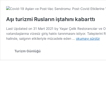
Aşı turizmi Rusların iştahını kabarttı
Last Updated on 31 Mart 2021 by Yaşar Çelik Restorancılar ve Otel
vatandaşlarına vizesiz giriş hakkı tanınmasını istiyor. Taleplerin
Aşı
halinde, salgının etkileriyle mücadele eden …
okumayı sürdür
turizmi
Rusların
Turizm Günlüğü
iştahını
kabarttı