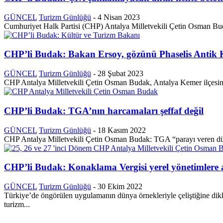
GÜNCEL
Turizm Günlüğü
-
4 Nisan 2023
Cumhuriyet Halk Partisi (CHP) Antalya Milletvekili Çetin Osman Buda
CHP’li Budak: Bakan Ersoy, gözünü Phaselis Antik K
GÜNCEL
Turizm Günlüğü
-
28 Şubat 2023
CHP Antalya Milletvekili Çetin Osman Budak, Antalya Kemer ilçesinde
CHP’li Budak: TGA’nın harcamaları şeffaf değil
GÜNCEL
Turizm Günlüğü
-
18 Kasım 2022
CHP Antalya Milletvekili Çetin Osman Budak: TGA “parayı ver
CHP’li Budak: Konaklama Vergisi yerel yönetimlere 
GÜNCEL
Turizm Günlüğü
-
30 Ekim 2022
Türkiye’de öngörülen uygulamanın dünya örnekleriyle çeliştiğine dikk
turizm...