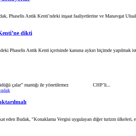
k, Phaselis Antik Kenti’ndeki inşaat faaliyetlerine ve Manavgat Ulual
enti’ne dikti
ki Phaselis Antik Kenti içerisinde kanuna aykırı biçimde yapılmak is
en düdüğü çalar” mantığı ile yönetilemez CHP’li...
aktarılmalı
at eden Budak, "Konaklama Vergisi uygulayan diğer turizm ülkeleri, eld