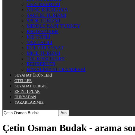
GEZİ REHBERİ
ARAÇ KİRALAMA
SAĞLIK TURİZMİ
SPOR TURİZMİ
MIDDLE EAST TURKEY
KRUVAZİYER
KIŞ TATİLİ
YAZ TATİLİ
KÜLTÜR SANAT
MICE TURİZMİ
TOURISM DIARY
REHBERLER
HAVALİMANI TRANSFERİ
SEYAHAT ÜRÜNLERİ
OTELLER
SEYAHAT DERGİSİ
EN İYİ 10’LAR
DÜNYADAN
YAZARLARIMIZ
Çetin Osman Budak
-
arama so