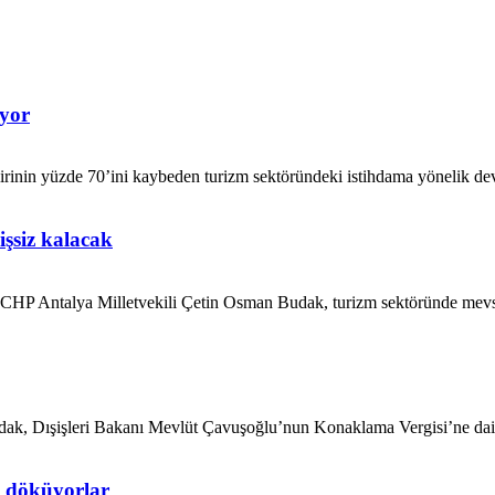
ıyor
inin yüzde 70’ini kaybeden turizm sektöründeki istihdama yönelik devl
şsiz kalacak
P Antalya Milletvekili Çetin Osman Budak, turizm sektöründe mevsimlik
ak, Dışişleri Bakanı Mevlüt Çavuşoğlu’nun Konaklama Vergisi’ne dair k
n döküyorlar