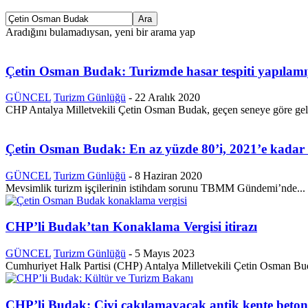
Aradığını bulamadıysan, yeni bir arama yap
Çetin Osman Budak: Turizmde hasar tespiti yapılam
GÜNCEL
Turizm Günlüğü
-
22 Aralık 2020
CHP Antalya Milletvekili Çetin Osman Budak, geçen seneye göre gelir
Çetin Osman Budak: En az yüzde 80’i, 2021’e kadar i
GÜNCEL
Turizm Günlüğü
-
8 Haziran 2020
Mevsimlik turizm işçilerinin istihdam sorunu TBMM Gündemi’nde... CH
CHP’li Budak’tan Konaklama Vergisi itirazı
GÜNCEL
Turizm Günlüğü
-
5 Mayıs 2023
Cumhuriyet Halk Partisi (CHP) Antalya Milletvekili Çetin Osman Bud
CHP’li Budak: Çivi çakılamayacak antik kente beto