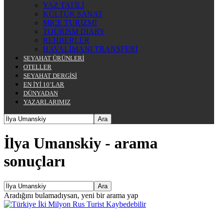
YAZ TATİLİ
KÜLTÜR SANAT
MICE TURİZMİ
TOURISM DIARY
REHBERLER
HAVALİMANI TRANSFERİ
SEYAHAT ÜRÜNLERİ
OTELLER
SEYAHAT DERGİSİ
EN İYİ 10’LAR
DÜNYADAN
YAZARLARIMIZ
İlya Umanskiy
-
arama
sonuçları
Aradığını bulamadıysan, yeni bir arama yap