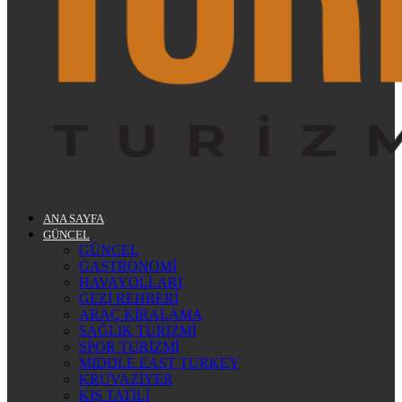
ANA SAYFA
GÜNCEL
GÜNCEL
GASTRONOMİ
HAVAYOLLARI
GEZİ REHBERİ
ARAÇ KİRALAMA
SAĞLIK TURİZMİ
SPOR TURİZMİ
MIDDLE EAST TURKEY
KRUVAZİYER
KIŞ TATİLİ