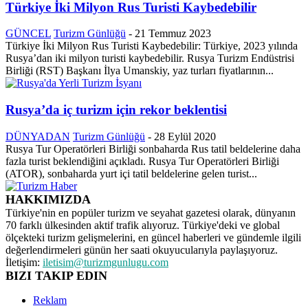
Türkiye İki Milyon Rus Turisti Kaybedebilir
GÜNCEL
Turizm Günlüğü
-
21 Temmuz 2023
Türkiye İki Milyon Rus Turisti Kaybedebilir: Türkiye, 2023 yılında
Rusya’dan iki milyon turisti kaybedebilir. Rusya Turizm Endüstrisi
Birliği (RST) Başkanı İlya Umanskiy, yaz turları fiyatlarının...
Rusya’da iç turizm için rekor beklentisi
DÜNYADAN
Turizm Günlüğü
-
28 Eylül 2020
Rusya Tur Operatörleri Birliği sonbaharda Rus tatil beldelerine daha
fazla turist beklendiğini açıkladı. Rusya Tur Operatörleri Birliği
(ATOR), sonbaharda yurt içi tatil beldelerine gelen turist...
HAKKIMIZDA
Türkiye'nin en popüler turizm ve seyahat gazetesi olarak, dünyanın
70 farklı ülkesinden aktif trafik alıyoruz. Türkiye'deki ve global
ölçekteki turizm gelişmelerini, en güncel haberleri ve gündemle ilgili
değerlendirmeleri günün her saati okuyucularıyla paylaşıyoruz.
İletişim:
iletisim@turizmgunlugu.com
BIZI TAKIP EDIN
Reklam