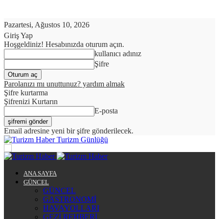
Pazartesi, Ağustos 10, 2026
Giriş Yap
Hoşgeldiniz! Hesabınızda oturum açın.
kullanıcı adınız
Şifre
Parolanızı mı unuttunuz? yardım almak
Şifre kurtarma
Şifrenizi Kurtarın
E-posta
Email adresine yeni bir şifre gönderilecek.
Turizm Günlüğü
ANA SAYFA
GÜNCEL
GÜNCEL
GASTRONOMİ
HAVAYOLLARI
GEZİ REHBERİ