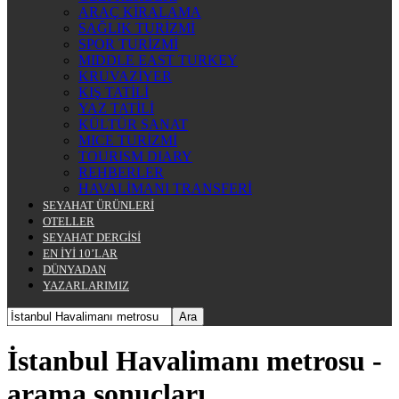
ARAÇ KİRALAMA
SAĞLIK TURİZMİ
SPOR TURİZMİ
MIDDLE EAST TURKEY
KRUVAZİYER
KIŞ TATİLİ
YAZ TATİLİ
KÜLTÜR SANAT
MICE TURİZMİ
TOURISM DIARY
REHBERLER
HAVALİMANI TRANSFERİ
SEYAHAT ÜRÜNLERİ
OTELLER
SEYAHAT DERGİSİ
EN İYİ 10’LAR
DÜNYADAN
YAZARLARIMIZ
İstanbul Havalimanı metrosu
-
arama sonuçları