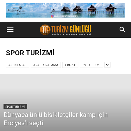
SPOR TURİZMİ
ACENTALAR
ARAÇ KİRALAMA
CRUISE
EV TURİZMİ
SPOR TURİZMİ
Dünyaca ünlü bisikletçiler kamp için
Erciyes’i seçti