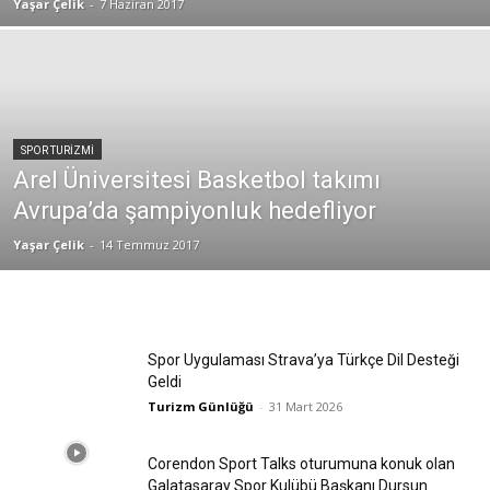
Yaşar Çelik
-
7 Haziran 2017
SPOR TURİZMİ
Arel Üniversitesi Basketbol takımı
Avrupa’da şampiyonluk hedefliyor
Yaşar Çelik
-
14 Temmuz 2017
Spor Uygulaması Strava’ya Türkçe Dil Desteği
Geldi
Turizm Günlüğü
-
31 Mart 2026
Corendon Sport Talks oturumuna konuk olan
Galatasaray Spor Kulübü Başkanı Dursun