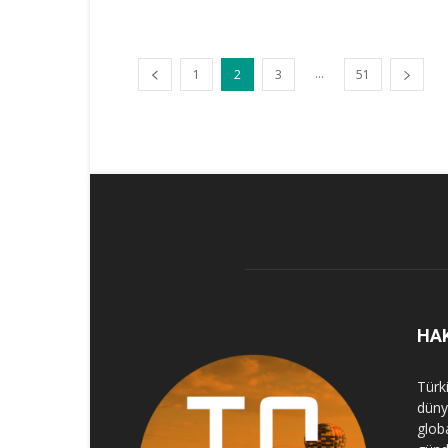
...
1
2
3
51
HA
Türk
dünya
globa