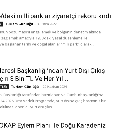
’deki milli parklar ziyaretçi rekoru kırdı
Turizm Günlüğü
-
30 Ekim 2022
R
nun bozulmasını engellemek ve bölgenin denetim altında
ı sağlamak amacıyla 1956’daki yasal düzenleme ile
e başlanan tarihi ve doğal alanlar “milli park” olarak...
İdaresi Başkanlığı’ndan Yurt Dışı Çıkış
çin 3 Bin TL Ve Her Yıl...
Turizm Günlüğü
-
20 Haziran 2024
ETLER
esi Başkanlığı tarafından hazırlanan ve Cumhurbaşkanlığı'na
4-2026 Orta Vadeli Programda, yurt dışına çıkış harcının 3 bin
ltilmesi önerildi. yurt dışı çıkış...
OKAP Eylem Planı ile Doğu Karadeniz