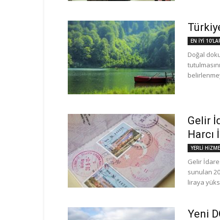
Türkiye
EN İYİ 10'LA
Doğal doku
tutulmasın
belirlenmey
Gelir 
Harcı İ
YERLİ HİZM
Gelir İdar
sunulan 202
liraya yükse
Yeni D