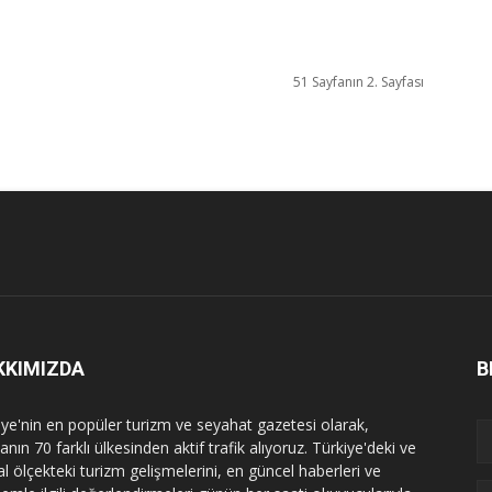
51 Sayfanın 2. Sayfası
KKIMIZDA
B
iye'nin en popüler turizm ve seyahat gazetesi olarak,
nın 70 farklı ülkesinden aktif trafik alıyoruz. Türkiye'deki ve
l ölçekteki turizm gelişmelerini, en güncel haberleri ve