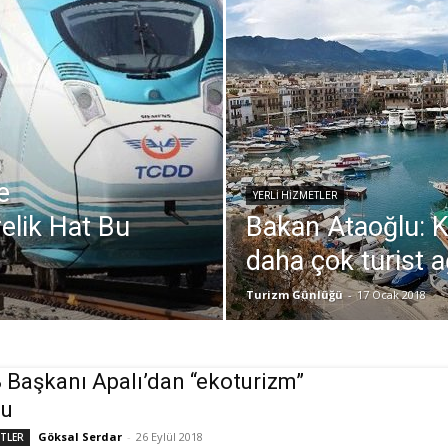
e
YERLİ HİZMETLER
elik Hat Bu
Bakan Ataoğlu: K
daha çok turist a
Turizm Günlüğü
-
17 Ocak 2018
Başkanı Apalı’dan “ekoturizm”
su
Göksal Serdar
-
26 Eylül 2018
ETLER