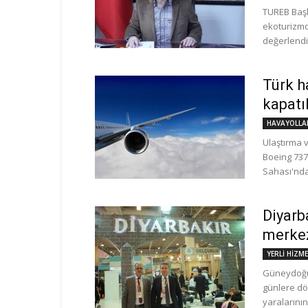
TUREB Başka
ekoturizmdi
değerlendir
Türk h
kapatı
HAVAYOLLA
Ulaştırma v
Boeing 737
Sahası'nda
Diyarb
merkez
YERLİ HİZM
Güneydoğu'
günlere dön
yaralarının