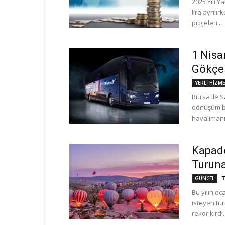
2025 Yılı Y
lira ayrılı
projeleri...
1 Nisa
Gökçen
YERLİ HİZM
Bursa ile 
dönüşüm ba
havalimanı 
Kapado
Turuna
T
GÜNCEL
Bu yılın 
isteyen tur
rekor kırdı