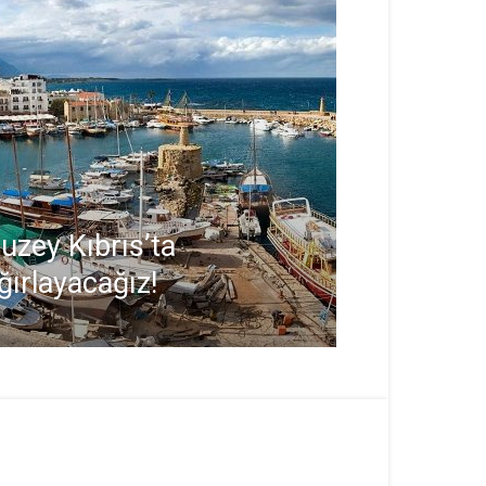
uzey Kıbrıs’ta
ğırlayacağız!