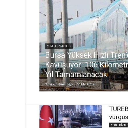
YERLİ HİZMETLER
Bursa Yüksek Hızlı Tren’
Kavuşuyor: 106 Kilometr
Yıl Tamamlanacak
Turizm Günlüğü
-
10 Mart 2026
TUREB 
vurgu
YERLİ HİZM