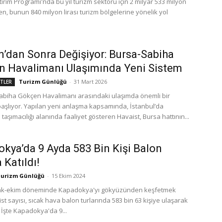
atırım Programı'nda bu yıl turizm sektörü için 2 milyar 533 milyon
rken, bunun 840 milyon lirası turizm bölgelerine yönelik yol
n’dan Sonra Değişiyor: Bursa-Sabiha
 Havalimanı Ulaşımında Yeni Sistem
Turizm Günlüğü
-
31 Mart 2026
ETLER
Sabiha Gökçen Havalimanı arasındaki ulaşımda önemli bir
şlıyor. Yapılan yeni anlaşma kapsamında, İstanbul’da
taşımacılığı alanında faaliyet gösteren Havaist, Bursa hattının...
kya’da 9 Ayda 583 Bin Kişi Balon
 Katıldı!
urizm Günlüğü
-
15 Ekim 2024
ocak-ekim döneminde Kapadokya'yı gökyüzünden keşfetmek
ist sayısı, sıcak hava balon turlarında 583 bin 63 kişiye ulaşarak
. İşte Kapadokya'da 9...