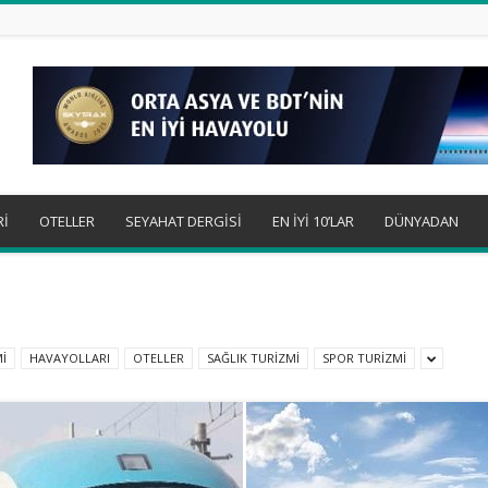
Rİ
OTELLER
SEYAHAT DERGİSİ
EN İYİ 10’LAR
DÜNYADAN
İ
HAVAYOLLARI
OTELLER
SAĞLIK TURİZMİ
SPOR TURİZMİ