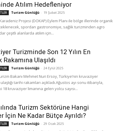
inde Atılım Hedefleniyor
Turizm Günlüğü
-
19 Şubat 2025
ETLER
Karadeniz Projesi (DOKAP) Eylem Planı ile bölge illerinde organik
esteklenecek, spordan gastronomiye, sağlık turizminden agro
r çeşitli alanlarda atılım için...
iyer Turizminde Son 12 Yılın En
 Rakamına Ulaşıldı
Turizm Günlüğü
-
24 Eylül 2025
ETLER
Turizm Bakanı Mehmet Nuri Ersoy, Türkiye’nin kruvaziyer
ulaştığı tarihi rakamları açıkladı.Ağustos ayı sonu itibarıyla,
i 18 kruvaziyer limanına gelen yolcu sayısı...
ılında Turizm Sektörüne Hangi
er İçin Ne Kadar Bütçe Ayrıldı?
Turizm Günlüğü
-
29 Ocak 2025
ETLER