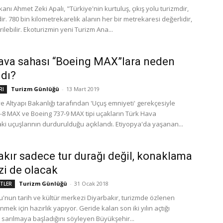
nı Ahmet Zeki Apalı, "Türkiye'nin kurtuluş, çıkış yolu turizmdir,
r. 780 bin kilometrekarelik alanın her bir metrekaresi değerlidir,
ilebilir. Ekoturizmin yeni Turizm Ana...
ava sahası “Boeing MAX”lara neden
ldı?
Turizm Günlüğü
-
13 Mart 2019
RI
e Altyapı Bakanlığı tarafından 'Uçuş emniyeti' gerekçesiyle
-8 MAX ve Boeing 737-9 MAX tipi uçakların Türk Hava
ki uçuşlarının durdurulduğu açıklandı. Etiyopya'da yaşanan...
akır sadece tur durağı değil, konaklama
i de olacak
Turizm Günlüğü
-
31 Ocak 2018
ETLER
nun tarih ve kültür merkezi Diyarbakır, turizmde özlenen
mek için hazırlık yapıyor. Geride kalan son iki yılın açtığı
 sarılmaya başladığını söyleyen Büyükşehir...