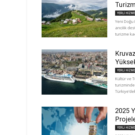
Turizm
YERLİ HİZM
Yeni Doğu 
arıcılık d
turizme kada
Kruvaz
Yüksek
YERLİ HİZM
Kültür ve 
turizminde 
Türkiye’dek
2025 Y
Projel
YERLİ HİZM