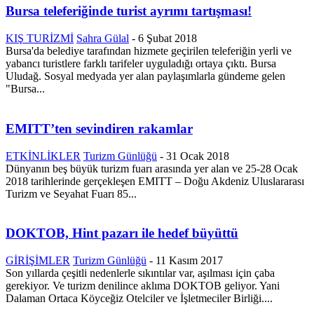
Bursa teleferiğinde turist ayrımı tartışması!
KIŞ TURİZMİ
Sahra Gülal
-
6 Şubat 2018
Bursa'da belediye tarafından hizmete geçirilen teleferiğin yerli ve
yabancı turistlere farklı tarifeler uyguladığı ortaya çıktı. Bursa
Uludağ. Sosyal medyada yer alan paylaşımlarla gündeme gelen
"Bursa...
EMITT’ten sevindiren rakamlar
ETKİNLİKLER
Turizm Günlüğü
-
31 Ocak 2018
Dünyanın beş büyük turizm fuarı arasında yer alan ve 25-28 Ocak
2018 tarihlerinde gerçekleşen EMITT – Doğu Akdeniz Uluslararası
Turizm ve Seyahat Fuarı 85...
DOKTOB, Hint pazarı ile hedef büyüttü
GİRİŞİMLER
Turizm Günlüğü
-
11 Kasım 2017
Son yıllarda çeşitli nedenlerle sıkıntılar var, aşılması için çaba
gerekiyor. Ve turizm denilince aklıma DOKTOB geliyor. Yani
Dalaman Ortaca Köyceğiz Otelciler ve İşletmeciler Birliği....