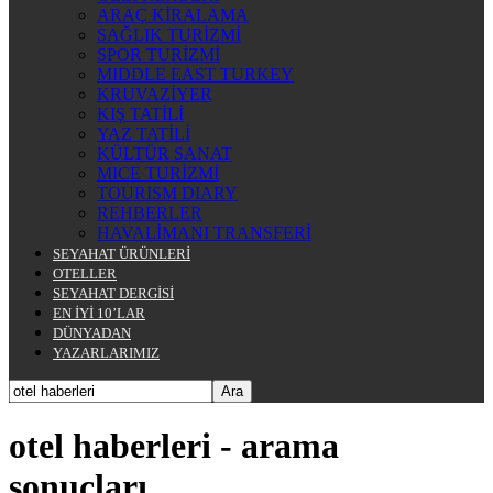
ARAÇ KİRALAMA
SAĞLIK TURİZMİ
SPOR TURİZMİ
MIDDLE EAST TURKEY
KRUVAZİYER
KIŞ TATİLİ
YAZ TATİLİ
KÜLTÜR SANAT
MICE TURİZMİ
TOURISM DIARY
REHBERLER
HAVALİMANI TRANSFERİ
SEYAHAT ÜRÜNLERİ
OTELLER
SEYAHAT DERGİSİ
EN İYİ 10’LAR
DÜNYADAN
YAZARLARIMIZ
otel haberleri
-
arama
sonuçları