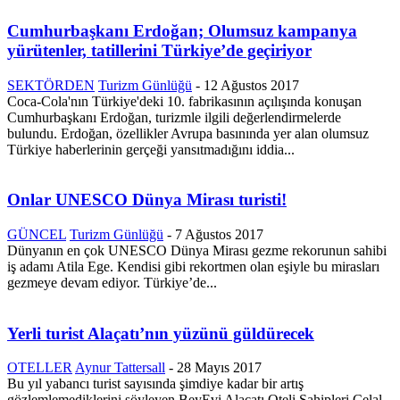
Cumhurbaşkanı Erdoğan; Olumsuz kampanya
yürütenler, tatillerini Türkiye’de geçiriyor
SEKTÖRDEN
Turizm Günlüğü
-
12 Ağustos 2017
Coca-Cola'nın Türkiye'deki 10. fabrikasının açılışında konuşan
Cumhurbaşkanı Erdoğan, turizmle ilgili değerlendirmelerde
bulundu. Erdoğan, özellikler Avrupa basınında yer alan olumsuz
Türkiye haberlerinin gerçeği yansıtmadığını iddia...
Onlar UNESCO Dünya Mirası turisti!
GÜNCEL
Turizm Günlüğü
-
7 Ağustos 2017
Dünyanın en çok UNESCO Dünya Mirası gezme rekorunun sahibi
iş adamı Atila Ege. Kendisi gibi rekortmen olan eşiyle bu mirasları
gezmeye devam ediyor. Türkiye’de...
Yerli turist Alaçatı’nın yüzünü güldürecek
OTELLER
Aynur Tattersall
-
28 Mayıs 2017
Bu yıl yabancı turist sayısında şimdiye kadar bir artış
gözlemlemediklerini söyleyen BeyEvi Alaçatı Oteli Sahipleri Celal