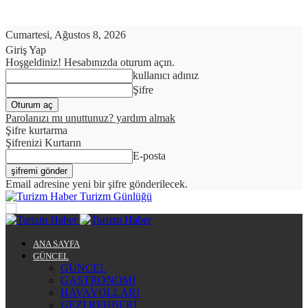
Cumartesi, Ağustos 8, 2026
Giriş Yap
Hoşgeldiniz! Hesabınızda oturum açın.
kullanıcı adınız
Şifre
Parolanızı mı unuttunuz? yardım almak
Şifre kurtarma
Şifrenizi Kurtarın
E-posta
Email adresine yeni bir şifre gönderilecek.
Turizm Günlüğü
ANA SAYFA
GÜNCEL
GÜNCEL
GASTRONOMİ
HAVAYOLLARI
GEZİ REHBERİ