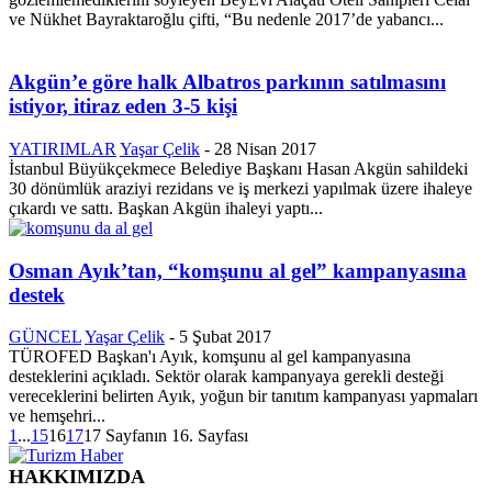
ve Nükhet Bayraktaroğlu çifti, “Bu nedenle 2017’de yabancı...
Akgün’e göre halk Albatros parkının satılmasını
istiyor, itiraz eden 3-5 kişi
YATIRIMLAR
Yaşar Çelik
-
28 Nisan 2017
İstanbul Büyükçekmece Belediye Başkanı Hasan Akgün sahildeki
30 dönümlük araziyi rezidans ve iş merkezi yapılmak üzere ihaleye
çıkardı ve sattı. Başkan Akgün ihaleyi yaptı...
Osman Ayık’tan, “komşunu al gel” kampanyasına
destek
GÜNCEL
Yaşar Çelik
-
5 Şubat 2017
TÜROFED Başkan'ı Ayık, komşunu al gel kampanyasına
desteklerini açıkladı. Sektör olarak kampanyaya gerekli desteği
vereceklerini belirten Ayık, yoğun bir tanıtım kampanyası yapmaları
ve hemşehri...
1
...
15
16
17
17 Sayfanın 16. Sayfası
HAKKIMIZDA