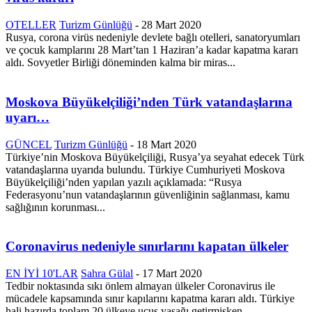
OTELLER
Turizm Günlüğü
-
28 Mart 2020
Rusya, corona virüs nedeniyle devlete bağlı otelleri, sanatoryumları
ve çocuk kamplarını 28 Mart’tan 1 Haziran’a kadar kapatma kararı
aldı. Sovyetler Birliği döneminden kalma bir miras...
Moskova Büyükelçiliği’nden Türk vatandaşlarına
uyarı…
GÜNCEL
Turizm Günlüğü
-
18 Mart 2020
Türkiye’nin Moskova Büyükelçiliği, Rusya’ya seyahat edecek Türk
vatandaşlarına uyarıda bulundu. Türkiye Cumhuriyeti Moskova
Büyükelçiliği’nden yapılan yazılı açıklamada: “Rusya
Federasyonu’nun vatandaşlarının güvenliğinin sağlanması, kamu
sağlığının korunması...
Coronavirus nedeniyle sınırlarını kapatan ülkeler
EN İYİ 10'LAR
Sahra Gülal
-
17 Mart 2020
Tedbir noktasında sıkı önlem almayan ülkeler Coronavirus ile
mücadele kapsamında sınır kapılarını kapatma kararı aldı. Türkiye
hali hazırda toplam 20 ülkeye uçuş yasağı getirmişken...