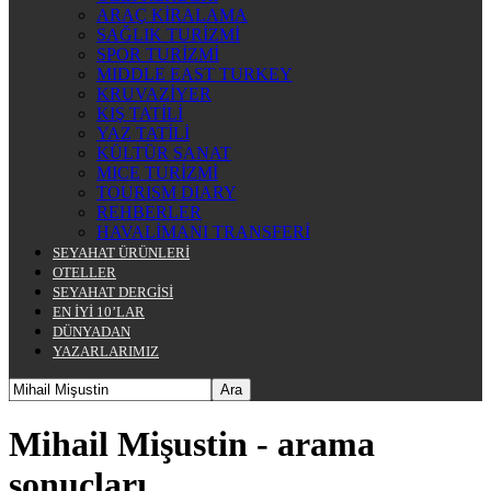
ARAÇ KİRALAMA
SAĞLIK TURİZMİ
SPOR TURİZMİ
MIDDLE EAST TURKEY
KRUVAZİYER
KIŞ TATİLİ
YAZ TATİLİ
KÜLTÜR SANAT
MICE TURİZMİ
TOURISM DIARY
REHBERLER
HAVALİMANI TRANSFERİ
SEYAHAT ÜRÜNLERİ
OTELLER
SEYAHAT DERGİSİ
EN İYİ 10’LAR
DÜNYADAN
YAZARLARIMIZ
Mihail Mişustin
-
arama
sonuçları