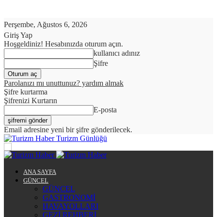
Perşembe, Ağustos 6, 2026
Giriş Yap
Hoşgeldiniz! Hesabınızda oturum açın.
kullanıcı adınız
Şifre
Parolanızı mı unuttunuz? yardım almak
Şifre kurtarma
Şifrenizi Kurtarın
E-posta
Email adresine yeni bir şifre gönderilecek.
Turizm Günlüğü
ANA SAYFA
GÜNCEL
GÜNCEL
GASTRONOMİ
HAVAYOLLARI
GEZİ REHBERİ