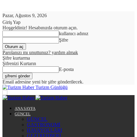
Pazar, Ağustos 9, 2026
Giriş Yap
Hoşgeldiniz! Hesabınızda oturum açın.
kullanıcı adınız
Şifre
Parolanızı mı unuttunuz? yardım almak
Şifre kurtarma
Şifrenizi Kurtarın
E-posta
Email adresine yeni bir şifre gönderilecek.
Turizm Günlüğü
ANA SAYFA
GÜNCEL
GÜNCEL
GASTRONOMİ
HAVAYOLLARI
GEZİ REHBERİ