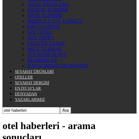
ARAÇ KİRALAMA
SAĞLIK TURİZMİ
SPOR TURİZMİ
MIDDLE EAST TURKEY
KRUVAZİYER
KIŞ TATİLİ
YAZ TATİLİ
KÜLTÜR SANAT
MICE TURİZMİ
TOURISM DIARY
REHBERLER
HAVALİMANI TRANSFERİ
SEYAHAT ÜRÜNLERİ
OTELLER
SEYAHAT DERGİSİ
EN İYİ 10’LAR
DÜNYADAN
YAZARLARIMIZ
otel haberleri
-
arama
sonuçları