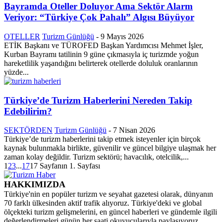
Bayramda Oteller Doluyor Ama Sektör Alarm
Veriyor: “Türkiye Çok Pahalı” Algısı Büyüyor
OTELLER
Turizm Günlüğü
-
9 Mayıs 2026
ETİK Başkanı ve TÜROFED Başkan Yardımcısı Mehmet İşler,
Kurban Bayramı tatilinin 9 güne çıkmasıyla iç turizmde yoğun
hareketlilik yaşandığını belirterek otellerde doluluk oranlarının
yüzde...
Türkiye’de Turizm Haberlerini Nereden Takip
Edebilirim?
SEKTÖRDEN
Turizm Günlüğü
-
7 Nisan 2026
Türkiye’de turizm haberlerini takip etmek isteyenler için birçok
kaynak bulunmakla birlikte, güvenilir ve güncel bilgiye ulaşmak her
zaman kolay değildir. Turizm sektörü; havacılık, otelcilik,...
1
2
3
...
17
17 Sayfanın 1. Sayfası
HAKKIMIZDA
Türkiye'nin en popüler turizm ve seyahat gazetesi olarak, dünyanın
70 farklı ülkesinden aktif trafik alıyoruz. Türkiye'deki ve global
ölçekteki turizm gelişmelerini, en güncel haberleri ve gündemle ilgili
değerlendirmeleri günün her saati okuyucularıyla paylaşıyoruz.