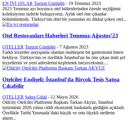
EN İYİ 10'LAR
Turizm Günlüğü
-
19 Temmuz 2023
2023 Temmuz ayı boyunca otel bültenlerinden özenle seçtiğimiz
koleksiyonu sizlerle buluşuyoruz. Aylık otel öne çıkanlar
bölümümüzde, Türkiye'nin dört bir yanından en dikkat çeken otel...
Otel Restoranları Haberleri Temmuz-Ağustos’23
OTELLER
Turizm Günlüğü
-
7 Ağustos 2023
Farklı lezzetler arayışında olanları muhteşem bir gastronomi listesi
bekliyor. Türkiye'nin ve özellikle İstanbul'un bu öne çıkan ünlü şef
lezzetlerini ve yeni adreslerini keşfetmek isteyeceksiniz....
Otelciler Endişeli: İstanbul’da Birçok Tesis Satışa
Çıkabilir
OTELLER
Sahra Gülal
-
12 Mayıs 2026
Oldcity Otelciler Platformu Başkanı Tarkan Akyüz, İstanbul
turizminin 2026 yılına ciddi ekonomik baskılarla girdiğini açıkladı.
Özellikle Tarihi Yarımada’daki küçük ve orta ölçekli otellerin
alarm...