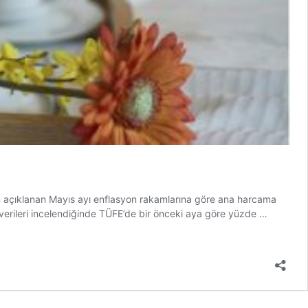
n açıklanan Mayıs ayı enflasyon rakamlarına göre ana harcama
Turizmd
 verileri incelendiğinde TÜFE’de bir önceki aya göre yüzde …
enflasyo
verileri
düşmüyo