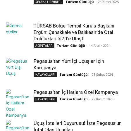
Turizm Günlüğü
-
24 Nisan 2025
SEYAHAT REHBERİ
TÜRSAB Bölge Temsil Kurulu Başkanı
Ergün: Çanakkale ve Balıkesir’de Otel
Dolulukları %70’e Ulaştı
Turizm Günlüğü
-
14 Aralık 2024
ACENTALAR
Pegasus’tan Yurt İçi Uçuşlar İçin
Kampanya
Turizm Günlüğü
-
21 Şubat 2024
HAVAYOLLARI
Pegasus’tan İç Hatlara Özel Kampanya
Turizm Günlüğü
-
22 Kasım 2023
HAVAYOLLARI
Uçuş İptalleri Duyurusu❗ İşte Pegasus’un
İptal Olan Uçuşları