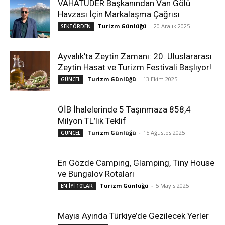
VAHATUDER Başkanından Van Gölü
Havzası İçin Markalaşma Çağrısı
Turizm Günlüğü
-
20 Aralık 2025
SEKTÖRDEN
Ayvalık’ta Zeytin Zamanı: 20. Uluslararası
Zeytin Hasat ve Turizm Festivali Başlıyor!
Turizm Günlüğü
-
13 Ekim 2025
GÜNCEL
ÖİB İhalelerinde 5 Taşınmaza 858,4
Milyon TL’lik Teklif
Turizm Günlüğü
-
15 Ağustos 2025
GÜNCEL
En Gözde Camping, Glamping, Tiny House
ve Bungalov Rotaları
Turizm Günlüğü
-
5 Mayıs 2025
EN İYİ 10'LAR
Mayıs Ayında Türkiye’de Gezilecek Yerler