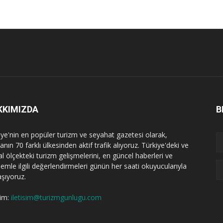
KKIMIZDA
B
iye'nin en popüler turizm ve seyahat gazetesi olarak,
nın 70 farklı ülkesinden aktif trafik alıyoruz. Türkiye'deki ve
l ölçekteki turizm gelişmelerini, en güncel haberleri ve
emle ilgili değerlendirmeleri günün her saati okuyucularıyla
aşıyoruz.
şim:
iletisim@turizmgunlugu.com