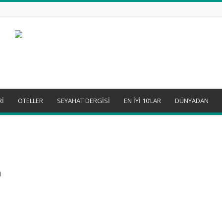
Rİ
OTELLER
SEYAHAT DERGİSİ
EN İYİ 10’LAR
DÜNYADAN
m