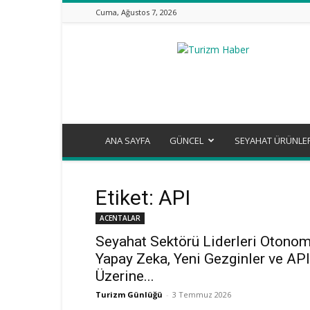
Cuma, Ağustos 7, 2026
Turizm
Günlüğü
ANA SAYFA
GÜNCEL
SEYAHAT ÜRÜNLE
Etiket: API
ACENTALAR
Seyahat Sektörü Liderleri Otono
Yapay Zeka, Yeni Gezginler ve API
Üzerine...
Turizm Günlüğü
-
3 Temmuz 2026