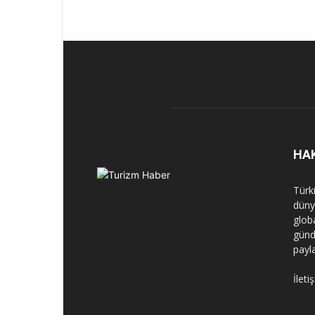
HA
Türk
dünya
globa
günd
payl
İleti