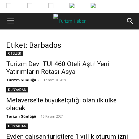
Etiket: Barbados
OTELLER
Turizm Devi TUI 460 Oteli Aştı! Yeni
Yatırımların Rotası Asya
Turizm Günlüğü
-
8 Temmuz 2026
DÜNYADAN
Metaverse’te büyükelçiliği olan ilk ülke
olacak
Turizm Günlüğü
-
16 Kasım 2021
DÜNYADAN
Evden çalışan turistlere 1 yıllık oturum izni