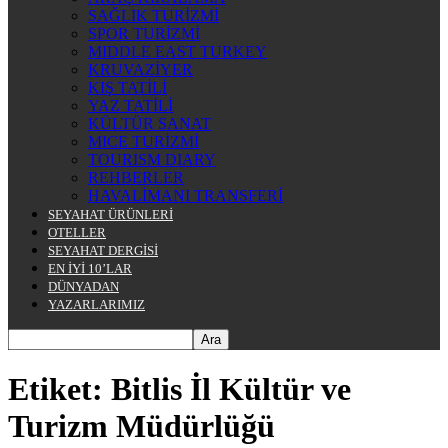
SAĞLIK TURİZMİ
SPOR TURİZMİ
MIDDLE EAST TURKEY
KRUVAZİYER
KIŞ TATİLİ
YAZ TATİLİ
KÜLTÜR SANAT
MICE TURİZMİ
TOURISM DIARY
REHBERLER
HAVALİMANI TRANSFERİ
SEYAHAT ÜRÜNLERİ
OTELLER
SEYAHAT DERGİSİ
EN İYİ 10’LAR
DÜNYADAN
YAZARLARIMIZ
Etiket: Bitlis İl Kültür ve
Turizm Müdürlüğü