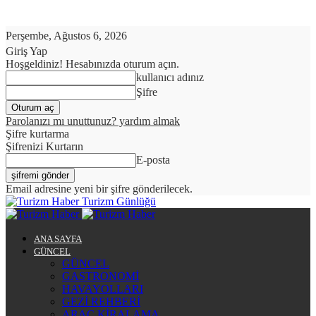
Perşembe, Ağustos 6, 2026
Giriş Yap
Hoşgeldiniz! Hesabınızda oturum açın.
kullanıcı adınız
Şifre
Parolanızı mı unuttunuz? yardım almak
Şifre kurtarma
Şifrenizi Kurtarın
E-posta
Email adresine yeni bir şifre gönderilecek.
Turizm Günlüğü
ANA SAYFA
GÜNCEL
GÜNCEL
GASTRONOMİ
HAVAYOLLARI
GEZİ REHBERİ
ARAÇ KİRALAMA