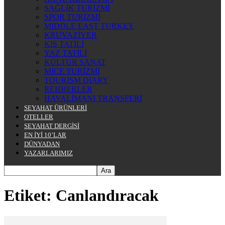
SAĞLIK TURİZMİ
SPOR TURİZMİ
MIDDLE EAST TURKEY
KRUVAZİYER
KIŞ TATİLİ
YAZ TATİLİ
KÜLTÜR SANAT
MICE TURİZMİ
TOURISM DIARY
REHBERLER
HAVALİMANI TRANSFERİ
SEYAHAT ÜRÜNLERİ
OTELLER
SEYAHAT DERGİSİ
EN İYİ 10’LAR
DÜNYADAN
YAZARLARIMIZ
Etiket: Canlandıracak