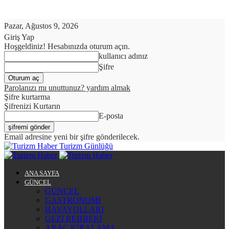
Pazar, Ağustos 9, 2026
Giriş Yap
Hoşgeldiniz! Hesabınızda oturum açın.
kullanıcı adınız
Şifre
Parolanızı mı unuttunuz? yardım almak
Şifre kurtarma
Şifrenizi Kurtarın
E-posta
Email adresine yeni bir şifre gönderilecek.
Turizm Günlüğü
ANA SAYFA
GÜNCEL
GÜNCEL
GASTRONOMİ
HAVAYOLLARI
GEZİ REHBERİ
ARAÇ KİRALAMA