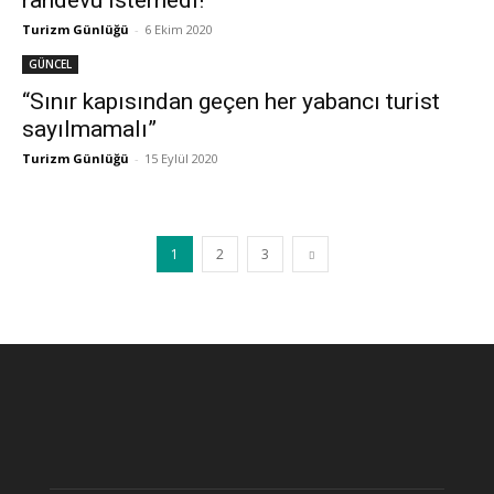
randevu istemedi!
Turizm Günlüğü
-
6 Ekim 2020
GÜNCEL
“Sınır kapısından geçen her yabancı turist
sayılmamalı”
Turizm Günlüğü
-
15 Eylül 2020
1
2
3