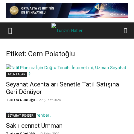
Etiket: Cem Polatoğlu
ACENTALAR
Seyahat Acentaları Senetle Tatil Satışına
Geri Dönüyor
Turizm Günlüğü
-
27 Şubat 2024
SEYAHAT REHBERİ
Saklı cennet Umman
Turizm Günlüğü
-
12 Ekim 2022