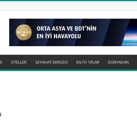
Rİ
OTELLER
SEYAHAT DERGİSİ
EN İYİ 10’LAR
DÜNYADAN
i