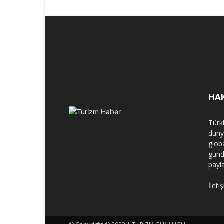
HA
Türk
dünya
globa
günd
payl
İleti