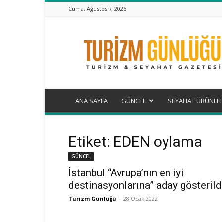
Cuma, Ağustos 7, 2026
Turizm
Günlüğü
ANA SAYFA
GÜNCEL
SEYAHAT ÜRÜNLE
Etiket: EDEN oylama
GÜNCEL
İstanbul “Avrupa’nın en iyi
destinasyonlarına” aday gösterild
Turizm Günlüğü
-
28 Ocak 2022