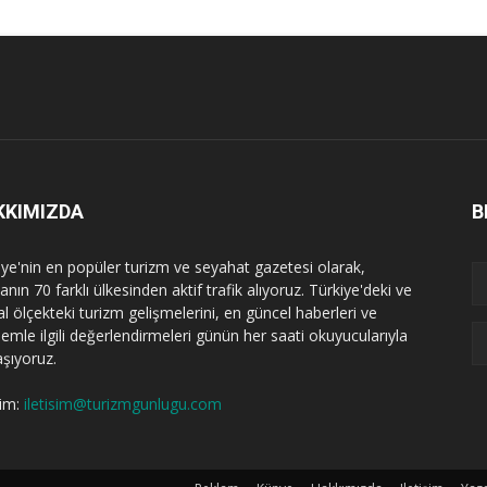
KKIMIZDA
B
iye'nin en popüler turizm ve seyahat gazetesi olarak,
nın 70 farklı ülkesinden aktif trafik alıyoruz. Türkiye'deki ve
l ölçekteki turizm gelişmelerini, en güncel haberleri ve
emle ilgili değerlendirmeleri günün her saati okuyucularıyla
aşıyoruz.
şim:
iletisim@turizmgunlugu.com