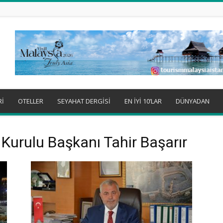
Rİ
OTELLER
SEYAHAT DERGİSİ
EN İYİ 10’LAR
DÜNYADAN
m Kurulu Başkanı Tahir Başarır