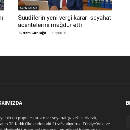
ACENTALAR
nı
Suudilerin yeni vergi kararı seyahat
acentelerini mağdur etti!
Turizm Günlüğü
-
18 Eylül 2019
KKIMIZDA
B
iye'nin en popüler turizm ve seyahat gazetesi olarak,
nın 70 farklı ülkesinden aktif trafik alıyoruz. Türkiye'deki ve
l ölçekteki turizm gelişmelerini, en güncel haberleri ve