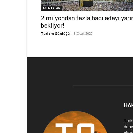
ACENTALAR
2 milyondan fazla hacı adayı yarı
bekliyor!
Turizm Günlüğü
-
8 Ocak 2020
HA
Türk
dünya
globa