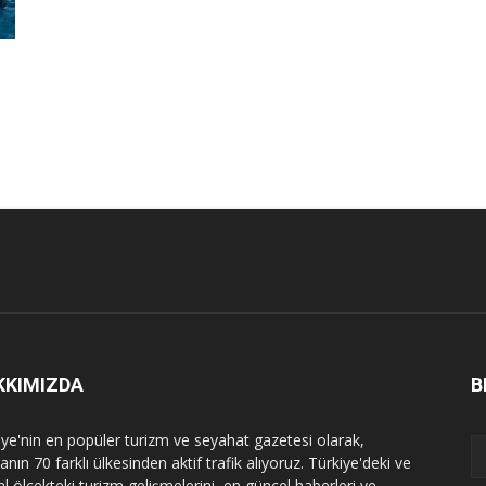
KKIMIZDA
B
iye'nin en popüler turizm ve seyahat gazetesi olarak,
nın 70 farklı ülkesinden aktif trafik alıyoruz. Türkiye'deki ve
l ölçekteki turizm gelişmelerini, en güncel haberleri ve