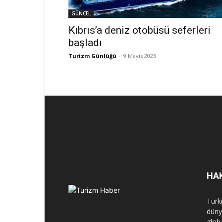
GÜNCEL
Kıbrıs’a deniz otobüsü seferleri
başladı
Turizm Günlüğü
-
9 Mayıs 2023
HA
Türk
dünya
globa