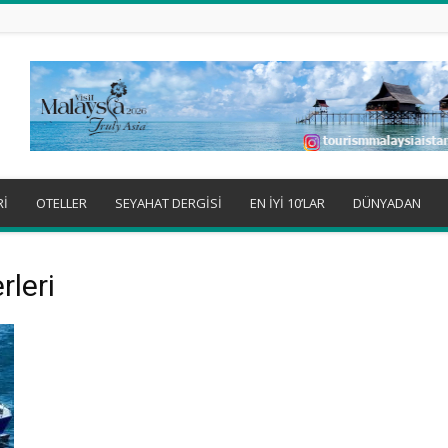
Rİ
OTELLER
SEYAHAT DERGİSİ
EN İYİ 10’LAR
DÜNYADAN
rleri