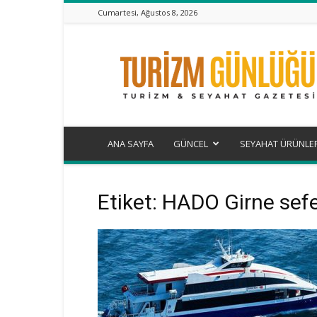
Cumartesi, Ağustos 8, 2026
Turizm
Günlüğü
ANA SAYFA
GÜNCEL
SEYAHAT ÜRÜNLE
Etiket: HADO Girne sefe