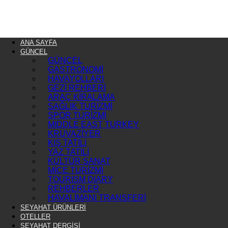
ANA SAYFA
GÜNCEL
GÜNCEL
GASTRONOMİ
HAVAYOLLARI
GEZİ REHBERİ
ARAÇ KİRALAMA
SAĞLIK TURİZMİ
SPOR TURİZMİ
MIDDLE EAST TURKEY
KRUVAZİYER
KIŞ TATİLİ
YAZ TATİLİ
KÜLTÜR SANAT
MICE TURİZMİ
TOURISM DIARY
REHBERLER
HAVALİMANI TRANSFERİ
SEYAHAT ÜRÜNLERİ
OTELLER
SEYAHAT DERGİSİ