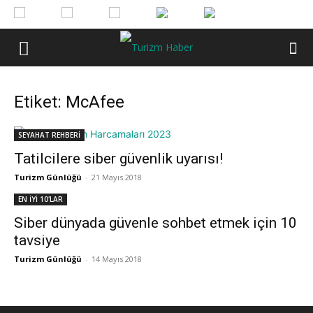
Etiket: McAfee
SEYAHAT REHBERİ
Tatilcilere siber güvenlik uyarısı!
Turizm Günlüğü
-
21 Mayıs 2018
EN İYİ 10'LAR
Siber dünyada güvenle sohbet etmek için 10
tavsiye
Turizm Günlüğü
-
14 Mayıs 2018