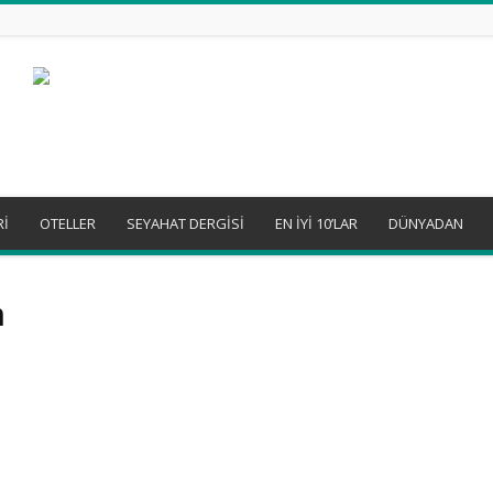
Rİ
OTELLER
SEYAHAT DERGİSİ
EN İYİ 10’LAR
DÜNYADAN
n