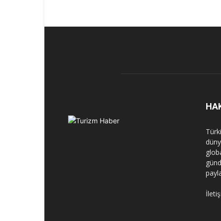
HA
Türk
dünya
globa
günd
payl
İleti