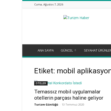
Cuma, Ağustos 7, 2026
Turizm
Günlüğü
ANA SAYFA
GÜNCEL
SEYAHAT ÜRÜNLE
Etiket: mobil aplikasyo
OTELLER
Temassız mobil uygulamalar
otellerin parçası haline geliyor
Turizm Günlüğü
-
13 Temmuz 2020