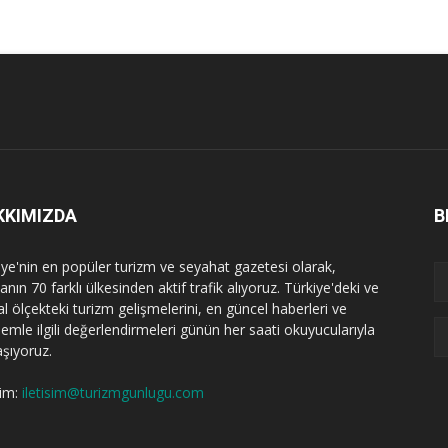
KKIMIZDA
B
iye'nin en popüler turizm ve seyahat gazetesi olarak,
nın 70 farklı ülkesinden aktif trafik alıyoruz. Türkiye'deki ve
l ölçekteki turizm gelişmelerini, en güncel haberleri ve
emle ilgili değerlendirmeleri günün her saati okuyucularıyla
aşıyoruz.
şim:
iletisim@turizmgunlugu.com