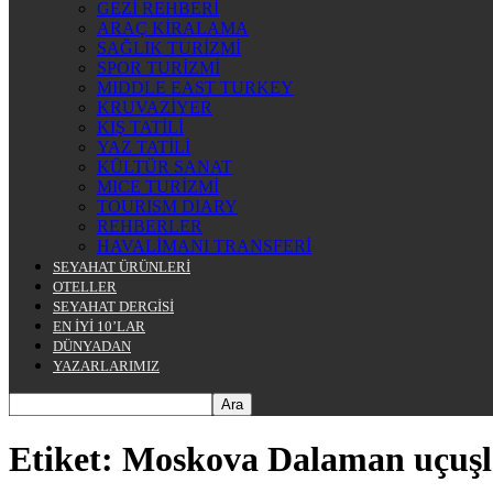
GEZİ REHBERİ
ARAÇ KİRALAMA
SAĞLIK TURİZMİ
SPOR TURİZMİ
MIDDLE EAST TURKEY
KRUVAZİYER
KIŞ TATİLİ
YAZ TATİLİ
KÜLTÜR SANAT
MICE TURİZMİ
TOURISM DIARY
REHBERLER
HAVALİMANI TRANSFERİ
SEYAHAT ÜRÜNLERİ
OTELLER
SEYAHAT DERGİSİ
EN İYİ 10’LAR
DÜNYADAN
YAZARLARIMIZ
Etiket: Moskova Dalaman uçuşl