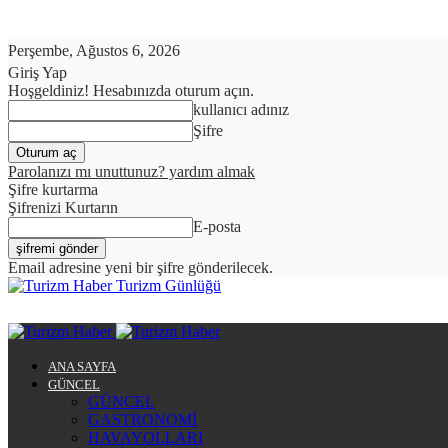
Perşembe, Ağustos 6, 2026
Giriş Yap
Hoşgeldiniz! Hesabınızda oturum açın.
kullanıcı adınız
Şifre
Parolanızı mı unuttunuz? yardım almak
Şifre kurtarma
Şifrenizi Kurtarın
E-posta
Email adresine yeni bir şifre gönderilecek.
Turizm Günlüğü
ANA SAYFA
GÜNCEL
GÜNCEL
GASTRONOMİ
HAVAYOLLARI