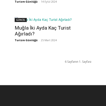
Turizm Günlüğü
-
14 Eylül 2024
GÜNCEL
Muğla İki Ayda Kaç Turist
Ağırladı?
Turizm Günlüğü
-
25 Mart 2024
6 Sayfanın 1. Sayfası