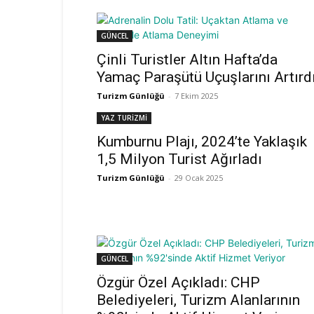
GÜNCEL
Çinli Turistler Altın Hafta’da
Yamaç Paraşütü Uçuşlarını Artırd
Turizm Günlüğü
-
7 Ekim 2025
YAZ TURİZMİ
Kumburnu Plajı, 2024’te Yaklaşık
1,5 Milyon Turist Ağırladı
Turizm Günlüğü
-
29 Ocak 2025
GÜNCEL
Özgür Özel Açıkladı: CHP
Belediyeleri, Turizm Alanlarının