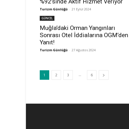
%92’sinde Aktif Hizmet Veriyor
Turizm Günlüğü
-
21 Eylül 2024
GÜNCEL
Muğla’daki Orman Yangınları
Sonrası Otel İddialarına OGM’den
Yanıt!
Turizm Günlüğü
-
27 Ağustos 2024
...
1
2
3
6