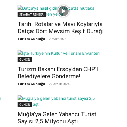
SEYAHAT REHBERİ
Tarihi Rotalar ve Mavi Koylarıyla
ı
Datça: Dört Mevsim Keşif Durağı
Turizm Günlüğü
-
2 Mart 2025
GÜNCEL
Turizm Bakanı Ersoy’dan CHP’li
Belediyelere Gönderme!
Turizm Günlüğü
-
22 Aralık 2024
GÜNCEL
Muğla’ya Gelen Yabancı Turist
Sayısı 2,5 Milyonu Aştı