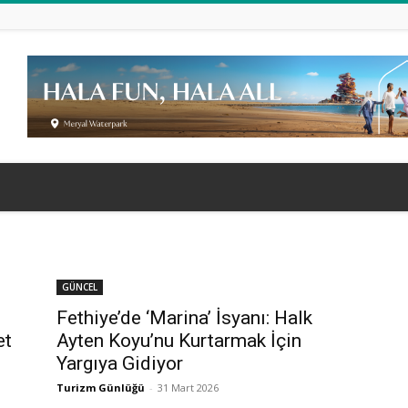
GÜNCEL
Fethiye’de ‘Marina’ İsyanı: Halk
et
Ayten Koyu’nu Kurtarmak İçin
Yargıya Gidiyor
Turizm Günlüğü
-
31 Mart 2026