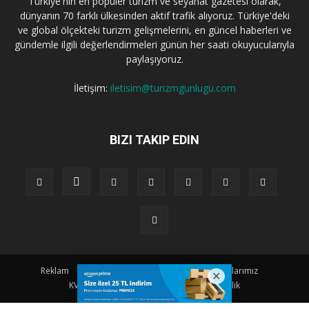
Türkiye'nin en popüler turizm ve seyahat gazetesi olarak,
dünyanın 70 farklı ülkesinden aktif trafik alıyoruz. Türkiye'deki
ve global ölçekteki turizm gelişmelerini, en güncel haberleri ve
gündemle ilgili değerlendirmeleri günün her saati okuyucularıyla
paylaşıyoruz.
İletişim:
iletisim@turizmgunlugu.com
BIZI TAKIP EDIN
Reklam
Künye
Hakkımızda
Iletişim
Yazarlarımız
KVKK Aydınlatma Metni
Kullanım ve Gizlilik