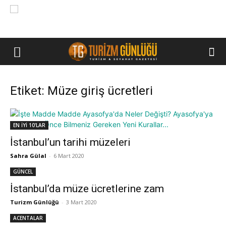
Etiket: Müze giriş ücretleri
EN İYİ 10'LAR
İstanbul’un tarihi müzeleri
Sahra Gülal
-
6 Mart 2020
GÜNCEL
İstanbul’da müze ücretlerine zam
Turizm Günlüğü
-
3 Mart 2020
ACENTALAR