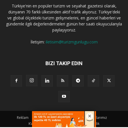
Türkiye'nin en popüler turizm ve seyahat gazetesi olarak,
dünyanın 70 farklı ülkesinden aktif trafik alıyoruz. Türkiye'deki
ve global ölçekteki turizm gelişmelerini, en güncel haberleri ve
gündemle ilgili değerlendirmeleri günün her saati okuyucularıyla
paylaşıyoruz.
İletişim:
iletisim@turizmgunlugu.com
BIZI TAKIP EDIN
Reklam
Künye
Hakkımızda
Iletişim
Yazarlarımız
KVKK Aydınlatma Metni
Kullanım ve Gizlilik