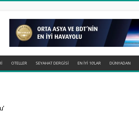
Rİ
OTELLER
SEYAHAT DERGİSİ
EN İYİ 10’LAR
DÜNYADAN
u’