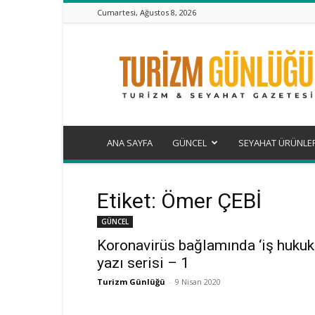
Cumartesi, Ağustos 8, 2026
Turizm
Günlüğü
ANA SAYFA
GÜNCEL
SEYAHAT ÜRÜNLE
Etiket: Ömer ÇEBİ
GÜNCEL
Koronavirüs bağlamında ‘iş hukuk
yazı serisi – 1
Turizm Günlüğü
-
9 Nisan 2020