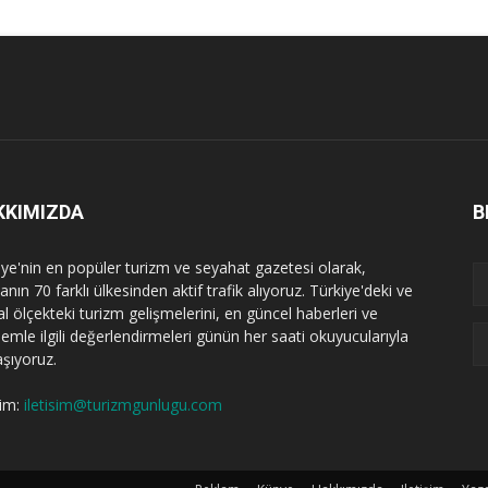
KKIMIZDA
B
iye'nin en popüler turizm ve seyahat gazetesi olarak,
nın 70 farklı ülkesinden aktif trafik alıyoruz. Türkiye'deki ve
l ölçekteki turizm gelişmelerini, en güncel haberleri ve
emle ilgili değerlendirmeleri günün her saati okuyucularıyla
aşıyoruz.
şim:
iletisim@turizmgunlugu.com