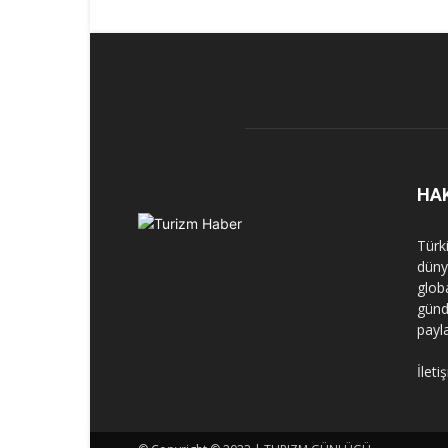
HA
Türk
dünya
globa
günd
payl
İleti