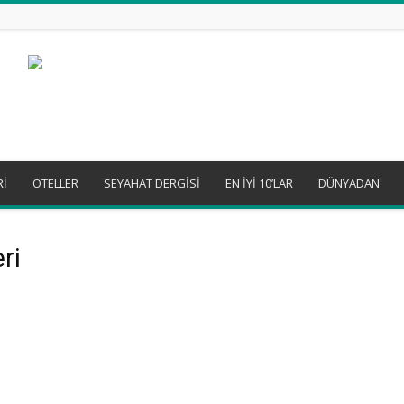
Rİ
OTELLER
SEYAHAT DERGİSİ
EN İYİ 10’LAR
DÜNYADAN
eri