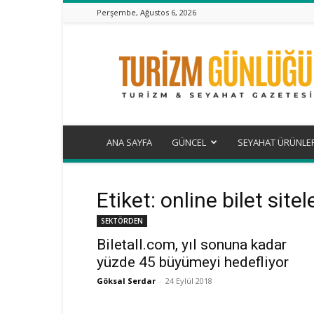
Perşembe, Ağustos 6, 2026
Turizm
Günlüğü
ANA SAYFA
GÜNCEL
SEYAHAT ÜRÜNLE
Etiket: online bilet sitel
SEKTÖRDEN
Biletall.com, yıl sonuna kadar
yüzde 45 büyümeyi hedefliyor
Göksal Serdar
-
24 Eylül 2018