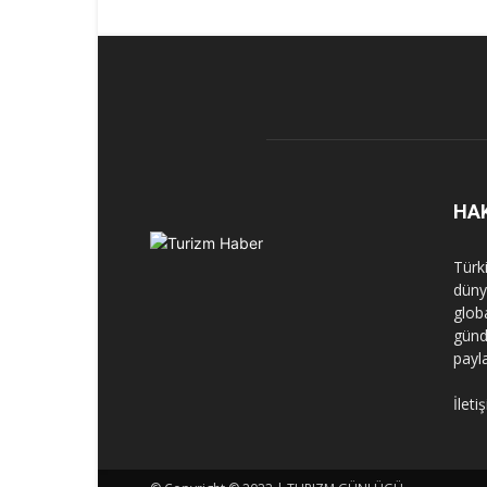
HA
Türk
dünya
globa
günd
payl
İleti