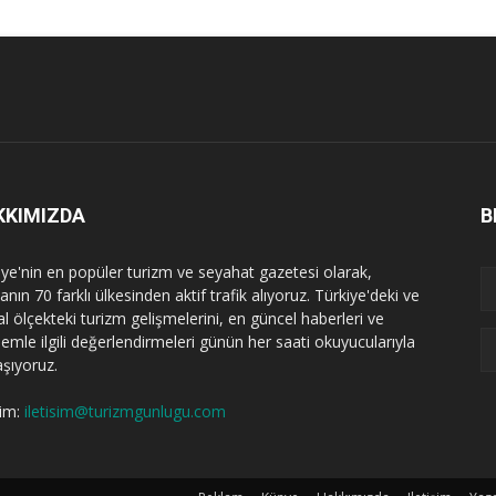
KKIMIZDA
B
iye'nin en popüler turizm ve seyahat gazetesi olarak,
nın 70 farklı ülkesinden aktif trafik alıyoruz. Türkiye'deki ve
l ölçekteki turizm gelişmelerini, en güncel haberleri ve
emle ilgili değerlendirmeleri günün her saati okuyucularıyla
aşıyoruz.
şim:
iletisim@turizmgunlugu.com