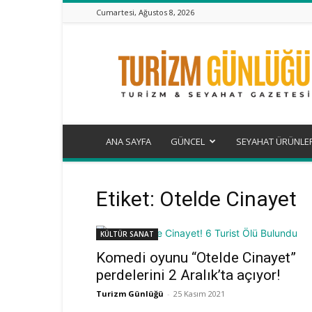
Cumartesi, Ağustos 8, 2026
Turizm
Günlüğü
ANA SAYFA
GÜNCEL
SEYAHAT ÜRÜNLE
Etiket: Otelde Cinayet
KÜLTÜR SANAT
Komedi oyunu “Otelde Cinayet”
perdelerini 2 Aralık’ta açıyor!
Turizm Günlüğü
-
25 Kasım 2021