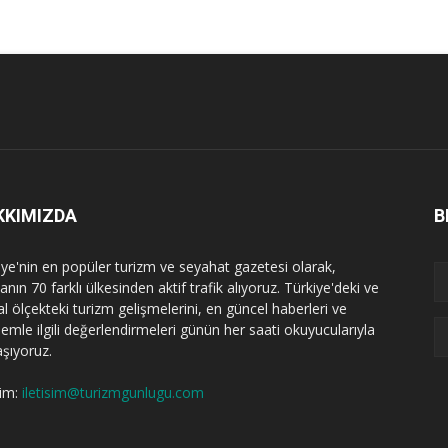
KKIMIZDA
B
iye'nin en popüler turizm ve seyahat gazetesi olarak,
nın 70 farklı ülkesinden aktif trafik alıyoruz. Türkiye'deki ve
l ölçekteki turizm gelişmelerini, en güncel haberleri ve
emle ilgili değerlendirmeleri günün her saati okuyucularıyla
aşıyoruz.
şim:
iletisim@turizmgunlugu.com