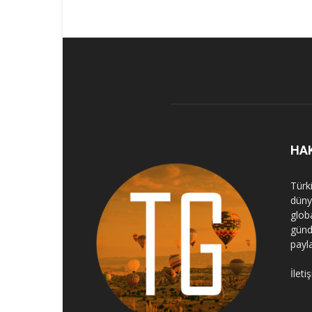
HA
Türk
dünya
globa
günd
payl
İleti