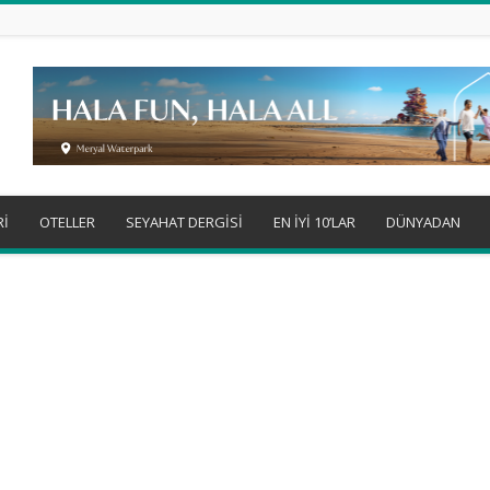
Rİ
OTELLER
SEYAHAT DERGİSİ
EN İYİ 10’LAR
DÜNYADAN