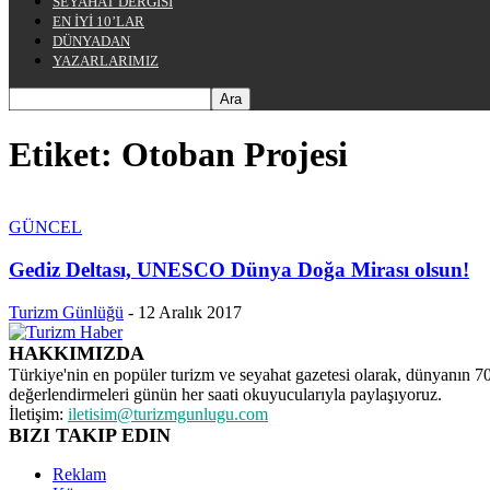
SEYAHAT DERGİSİ
EN İYİ 10’LAR
DÜNYADAN
YAZARLARIMIZ
Etiket: Otoban Projesi
GÜNCEL
Gediz Deltası, UNESCO Dünya Doğa Mirası olsun!
Turizm Günlüğü
-
12 Aralık 2017
HAKKIMIZDA
Türkiye'nin en popüler turizm ve seyahat gazetesi olarak, dünyanın 70 f
değerlendirmeleri günün her saati okuyucularıyla paylaşıyoruz.
İletişim:
iletisim@turizmgunlugu.com
BIZI TAKIP EDIN
Reklam