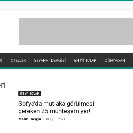
Rİ
OTELLER
SEYAHAT DERGİSİ
EN İYİ 10’LAR
DÜNYADAN
ri
EN İYİ 10'LAR
Sofya’da mutlaka görülmesi
gereken 25 muhteşem yer!
Melih Daşgın
-
10 Eylül 2021