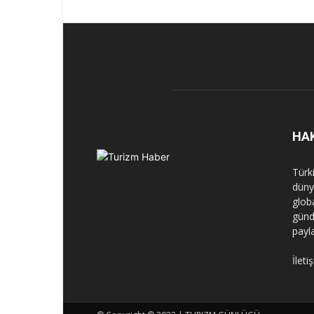
HA
Türk
dünya
globa
günd
payl
İleti