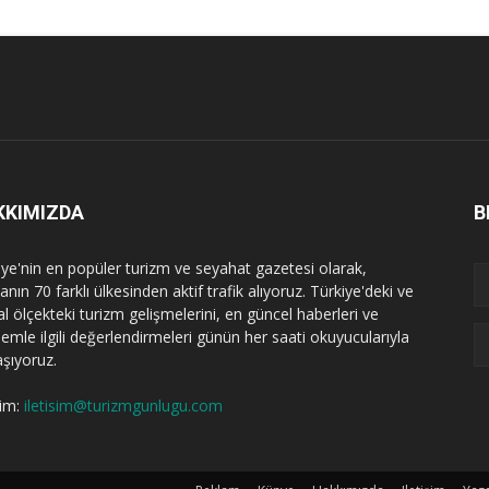
KKIMIZDA
B
iye'nin en popüler turizm ve seyahat gazetesi olarak,
nın 70 farklı ülkesinden aktif trafik alıyoruz. Türkiye'deki ve
l ölçekteki turizm gelişmelerini, en güncel haberleri ve
emle ilgili değerlendirmeleri günün her saati okuyucularıyla
aşıyoruz.
şim:
iletisim@turizmgunlugu.com