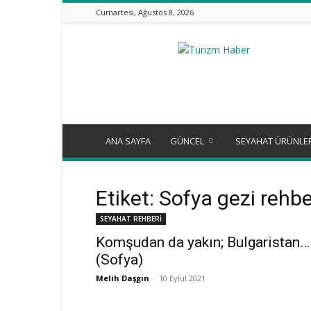
Cumartesi, Ağustos 8, 2026
Turizm
Günlüğü
ANA SAYFA
GÜNCEL
SEYAHAT ÜRÜNLE
Etiket: Sofya gezi rehbe
SEYAHAT REHBERİ
Komşudan da yakın; Bulgaristan…
(Sofya)
Melih Daşgın
-
10 Eylül 2021