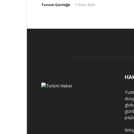
Turizm Günlüğü
-
11 Ekim 2024
HA
Türk
dünya
globa
günd
payl
İleti