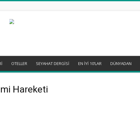
Rİ
OTELLER
SEYAHAT DERGİSİ
EN İYİ 10’LAR
DÜNYADAN
omi Hareketi