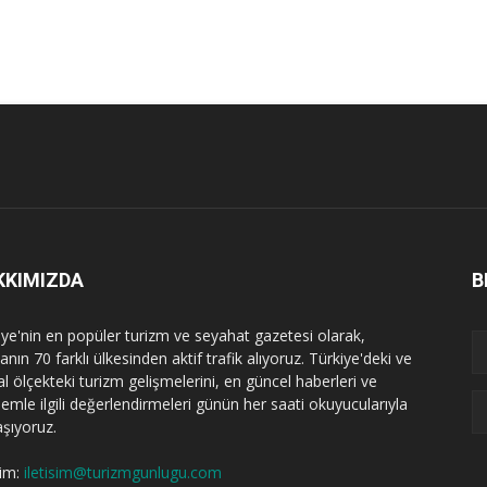
KKIMIZDA
B
iye'nin en popüler turizm ve seyahat gazetesi olarak,
nın 70 farklı ülkesinden aktif trafik alıyoruz. Türkiye'deki ve
l ölçekteki turizm gelişmelerini, en güncel haberleri ve
emle ilgili değerlendirmeleri günün her saati okuyucularıyla
aşıyoruz.
şim:
iletisim@turizmgunlugu.com