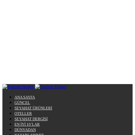
ANA SAYFA
GÜNCEL
SEYAHAT ÜRÜNLERİ
OTELLER
SEYAHAT DERGİSİ
EN İYİ 10’LAR
DÜNYADAN