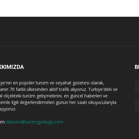
KKIMIZDA
B
iye'nin en popüler turizm ve seyahat gazetesi olarak,
nın 70 farklı ülkesinden aktif trafik alıyoruz. Türkiye'deki ve
l ölçekteki turizm gelişmelerini, en güncel haberleri ve
emle ilgili değerlendirmeleri günün her saati okuyucularıyla
aşıyoruz.
şim:
iletisim@turizmgunlugu.com