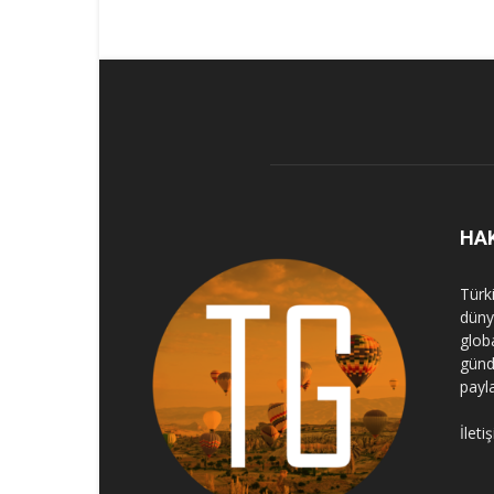
HA
Türk
dünya
globa
günd
payl
İleti