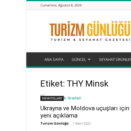
Cumartesi, Ağustos 8, 2026
Turizm
Günlüğü
ANA SAYFA
GÜNCEL
SEYAHAT ÜRÜNLE
Etiket: THY Minsk
HAVAYOLLARI
Ukrayna ve Moldova uçuşları için
yeni açıklama
Turizm Günlüğü
-
1 Mart 2022