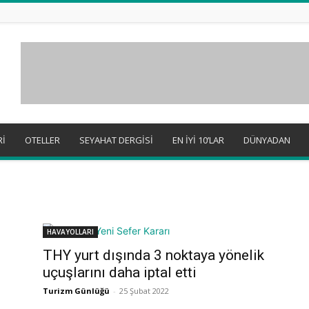
Rİ
OTELLER
SEYAHAT DERGİSİ
EN İYİ 10’LAR
DÜNYADAN
HAVAYOLLARI
THY yurt dışında 3 noktaya yönelik
uçuşlarını daha iptal etti
Turizm Günlüğü
-
25 Şubat 2022