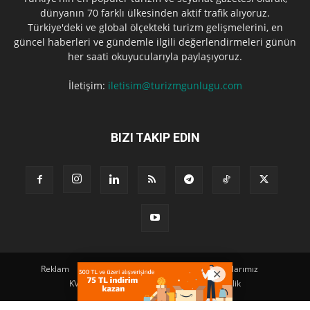
dünyanın 70 farklı ülkesinden aktif trafik alıyoruz.
Türkiye'deki ve global ölçekteki turizm gelişmelerini, en
güncel haberleri ve gündemle ilgili değerlendirmeleri günün
her saati okuyucularıyla paylaşıyoruz.
İletişim:
iletisim@turizmgunlugu.com
BIZI TAKIP EDIN
Reklam
Künye
Hakkımızda
Iletişim
Yazarlarımız
KVKK Aydınlatma Metni
Kullanım ve Gizlilik
© Copyright © 2023 | TURIZM GÜNLÜGÜ