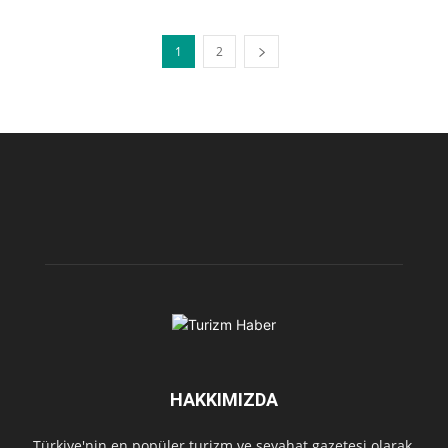
1
2
HAKKIMIZDA
Türkiye'nin en popüler turizm ve seyahat gazetesi olarak,