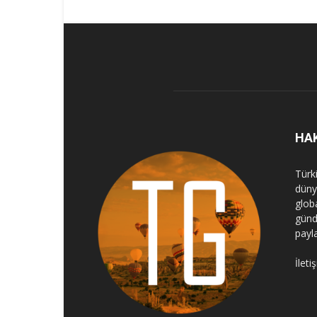
HA
Türk
dünya
globa
günd
payl
İleti