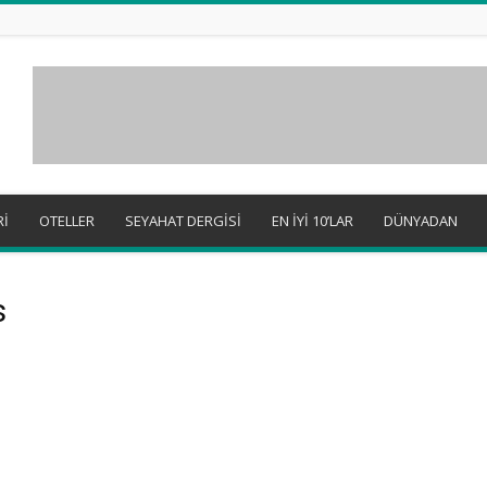
Rİ
OTELLER
SEYAHAT DERGİSİ
EN İYİ 10’LAR
DÜNYADAN
s