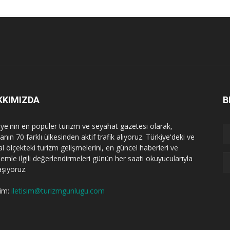
KKIMIZDA
B
iye'nin en popüler turizm ve seyahat gazetesi olarak,
nın 70 farklı ülkesinden aktif trafik alıyoruz. Türkiye'deki ve
l ölçekteki turizm gelişmelerini, en güncel haberleri ve
emle ilgili değerlendirmeleri günün her saati okuyucularıyla
aşıyoruz.
şim:
iletisim@turizmgunlugu.com