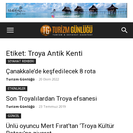
Etiket: Troya Antik Kenti
SEYAHAT REHBERİ
Çanakkale’de keşfedilecek 8 rota
Turizm Günlüğü
-
20 Ekim 2022
ETKİNLİKLER
Son Troyalılardan Troya efsanesi
Turizm Günlüğü
-
23 Temmuz 2019
GÜNCEL
Ünlü oyuncu Mert Fırat’tan ‘Troya Kültür