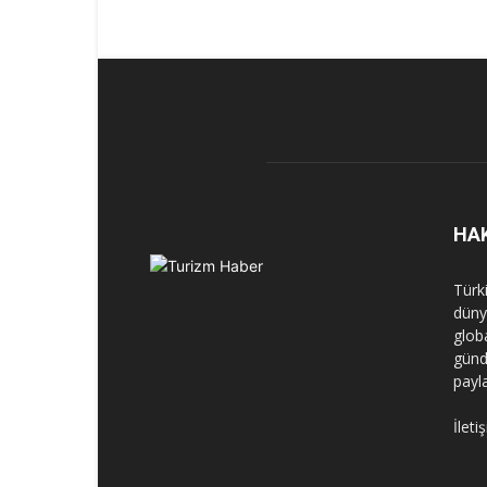
HA
Türk
dünya
globa
günd
payl
İleti