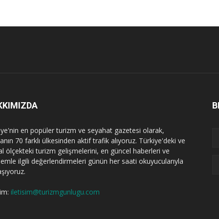
KKIMIZDA
B
iye'nin en popüler turizm ve seyahat gazetesi olarak,
nın 70 farklı ülkesinden aktif trafik alıyoruz. Türkiye'deki ve
l ölçekteki turizm gelişmelerini, en güncel haberleri ve
emle ilgili değerlendirmeleri günün her saati okuyucularıyla
aşıyoruz.
şim:
iletisim@turizmgunlugu.com