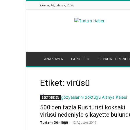
Cuma, Ağustos 7, 2026
Turizm
Günlüğü
ANA SAYFA
GÜNCEL
SEYAHAT ÜRÜNLE
Etiket: virüsü
SEKTÖRDEN
500’den fazla Rus turist koksaki
virüsü nedeniyle şikayette bulund
Turizm Günlüğü
-
12 Ağustos 2017