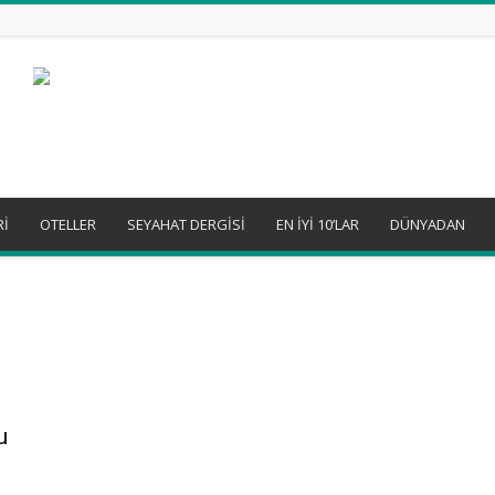
Rİ
OTELLER
SEYAHAT DERGİSİ
EN İYİ 10’LAR
DÜNYADAN
u