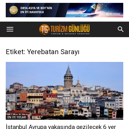
Etiket: Yerebatan Sarayı
EN İYİ 10'LAR
İstanbul Avrupa yakasında gezilecek 6 yer