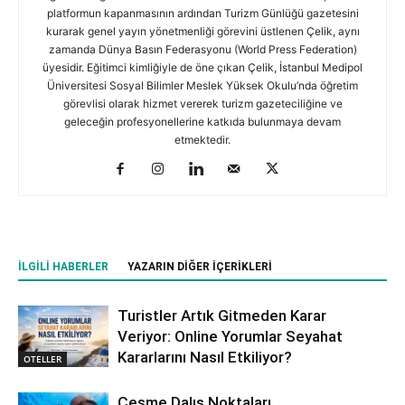
platformun kapanmasının ardından Turizm Günlüğü gazetesini
kurarak genel yayın yönetmenliği görevini üstlenen Çelik, aynı
zamanda Dünya Basın Federasyonu (World Press Federation)
üyesidir. Eğitimci kimliğiyle de öne çıkan Çelik, İstanbul Medipol
Üniversitesi Sosyal Bilimler Meslek Yüksek Okulu’nda öğretim
görevlisi olarak hizmet vererek turizm gazeteciliğine ve
geleceğin profesyonellerine katkıda bulunmaya devam
etmektedir.
İLGILI HABERLER
YAZARIN DIĞER İÇERIKLERI
Turistler Artık Gitmeden Karar
Veriyor: Online Yorumlar Seyahat
Kararlarını Nasıl Etkiliyor?
OTELLER
Çeşme Dalış Noktaları