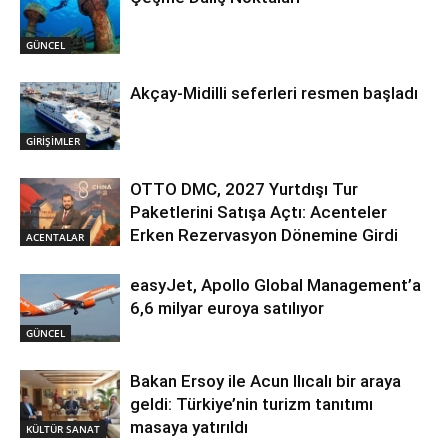
GÜNCEL
Akçay-Midilli seferleri resmen başladı
GİRİŞİMLER
OTTO DMC, 2027 Yurtdışı Tur
Paketlerini Satışa Açtı: Acenteler
Erken Rezervasyon Dönemine Girdi
ACENTALAR
easyJet, Apollo Global Management’a
6,6 milyar euroya satılıyor
GÜNCEL
Bakan Ersoy ile Acun Ilıcalı bir araya
geldi: Türkiye’nin turizm tanıtımı
masaya yatırıldı
KÜLTÜR SANAT