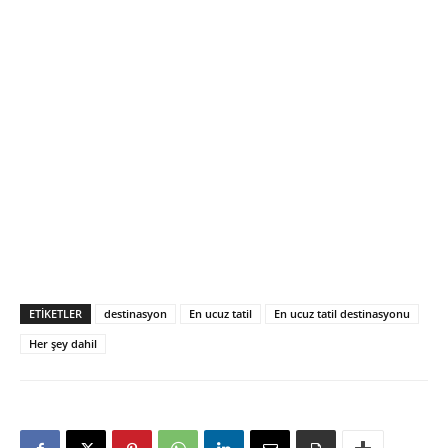
ETIKETLER
destinasyon
En ucuz tatil
En ucuz tatil destinasyonu
Her şey dahil