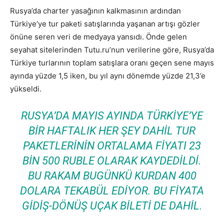
Rusya’da charter yasağının kalkmasının ardından
Türkiye’ye tur paketi satışlarında yaşanan artışı gözler
önüne seren veri de medyaya yansıdı. Önde gelen
seyahat sitelerinden Tutu.ru’nun verilerine göre, Rusya’da
Türkiye turlarının toplam satışlara oranı geçen sene mayıs
ayında yüzde 1,5 iken, bu yıl aynı dönemde yüzde 21,3’e
yükseldi.
RUSYA’DA MAYIS AYINDA TÜRKIYE’YE
BIR HAFTALIK HER ŞEY DAHIL TUR
PAKETLERININ ORTALAMA FIYATI 23
BIN 500 RUBLE OLARAK KAYDEDILDI.
BU RAKAM BUGÜNKÜ KURDAN 400
DOLARA TEKABÜL EDIYOR. BU FIYATA
GIDIŞ-DÖNÜŞ UÇAK BILETI DE DAHIL.