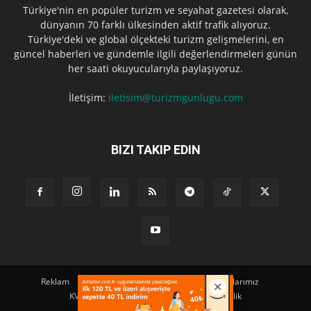
Türkiye'nin en popüler turizm ve seyahat gazetesi olarak,
dünyanın 70 farklı ülkesinden aktif trafik alıyoruz.
Türkiye'deki ve global ölçekteki turizm gelişmelerini, en
güncel haberleri ve gündemle ilgili değerlendirmeleri günün
her saati okuyucularıyla paylaşıyoruz.
İletişim:
iletisim@turizmgunlugu.com
BIZI TAKIP EDIN
Reklam
Künye
Hakkımızda
Iletişim
Yazarlarımız
KVKK Aydınlatma Metni
Kullanım ve Gizlilik