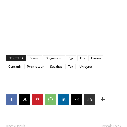
ETIKETLER
Beyrut
Bulgaristan
Ege
Fas
Fransa
Osmanlı
Prontotour
Seyahat
Tur
Ukrayna
Önceki İçerik
Sonraki İçerik