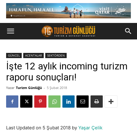
GÜNCEL
ACENTALAR
SEKTÖRDEN
İşte 12 aylık incoming turizm
raporu sonuçları!
Yazar
Turizm Günlüğü
-
5 Şubat 2018
Last Updated on 5 Şubat 2018 by
Yaşar Çelik