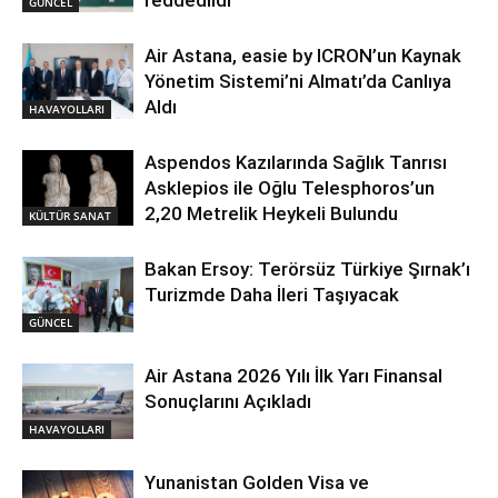
GÜNCEL
Air Astana, easie by ICRON’un Kaynak
Yönetim Sistemi’ni Almatı’da Canlıya
Aldı
HAVAYOLLARI
Aspendos Kazılarında Sağlık Tanrısı
Asklepios ile Oğlu Telesphoros’un
2,20 Metrelik Heykeli Bulundu
KÜLTÜR SANAT
Bakan Ersoy: Terörsüz Türkiye Şırnak’ı
Turizmde Daha İleri Taşıyacak
GÜNCEL
Air Astana 2026 Yılı İlk Yarı Finansal
Sonuçlarını Açıkladı
HAVAYOLLARI
Yunanistan Golden Visa ve