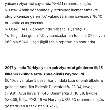
yabancı ziyaretçi sayısında %-4.11 oranında düşüş
➢ Ocak-Aralık döneminde yurtdışında ikamet etmekte
olup ülkemize gelen T.C vatandaşlarının sayısında %0.10
oranında artış yaşandı
➢ Ocak – Aralık döneminde Yabancı ziyaretçi +
Yurtdışından gelen T.C. vatandaşlarının toplamı 37 milyon
969 bin 824’e ulaştı (ilgili tablo raporun en sonunda)
2017 yılında Türkiye’ye en çok ziyaretçi gönderen ilk 15
ülkenin 12’sinde artış 3’nde düşüş kaydedildi.
İlk 10’da yer alan 5 pazar haricindeki bazı önemli ülkelere
gelince; Amerika Birleşik Devletleri %-28.34, İsveç
%-9.81, Avusturya %-7.46, Danimarka %-18.38, İsviçre
%-4.05, İtalya %-3.49 ve Norveç %-25.63 oranında düşüş
gösterirken Kazakistan %67.71,