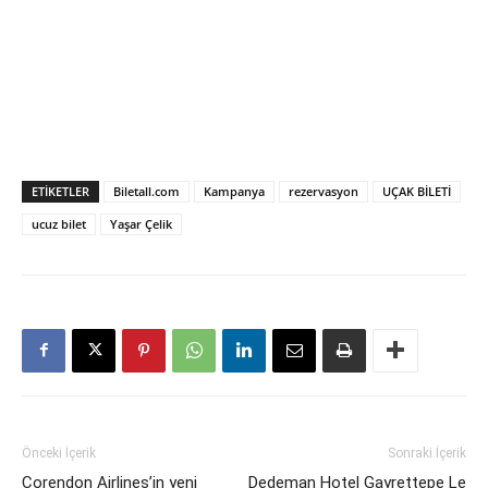
ETIKETLER
Biletall.com
Kampanya
rezervasyon
UÇAK BİLETİ
ucuz bilet
Yaşar Çelik
Önceki İçerik
Sonraki İçerik
Corendon Airlines’in yeni
Dedeman Hotel Gayrettepe Le