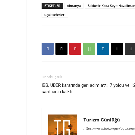
ETIKETLER
Almanya
Balıkesir Koca Seyit Havaliman
uçak seferleri
Önceki İçerik
İBB, UBER kararında geri adım attı, 7 yolcu ve 1
saat sınırı kalktı
Turizm Günlüğü
https://www.turizmgunlugu.com