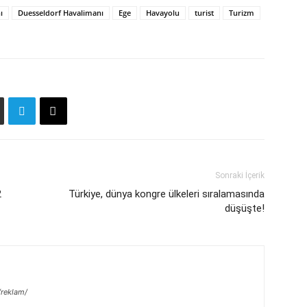
ı
Duesseldorf Havalimanı
Ege
Havayolu
turist
Turizm
Sonraki İçerik
2
Türkiye, dünya kongre ülkeleri sıralamasında
düşüşte!
/reklam/