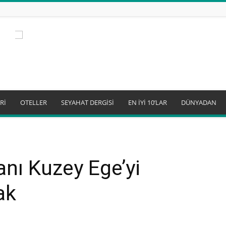
Rİ
OTELLER
SEYAHAT DERGİSİ
EN İYİ 10’LAR
DÜNYADAN
nı Kuzey Ege’yi
ak