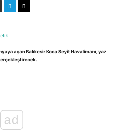
elik
nyaya açan Balıkesir Koca Seyit Havalimanı, yaz
gerçekleştirecek.
ad