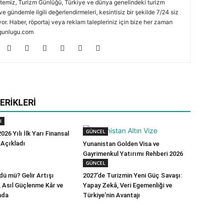
temiz, Turizm Günlüğü, Türkiye ve dünya genelindeki turizm
ve gündemle ilgili değerlendirmeleri, kesintisiz bir şekilde 7/24 siz
or. Haber, röportaj veya reklam talepleriniz için bize her zaman
zmgunlugu.com
ERIKLERI
I
GÜNCEL
026 Yılı İlk Yarı Finansal
 Açıkladı
Yunanistan Golden Visa ve
Gayrimenkul Yatırımı Rehberi 2026
GÜNCEL
ü mü? Gelir Artışı
2027’de Turizmin Yeni Güç Savaşı:
ı, Asıl Güçlenme Kâr ve
Yapay Zekâ, Veri Egemenliği ve
nda
Türkiye’nin Avantajı