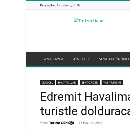
Perşembe, Ağustos 6, 2026
Turizm
Günlüğü
ANA SAYFA
GÜNCEL
SEYAHAT ÜRÜNLE
GÜNCEL
HAVAYOLLARI
SEKTÖRDEN
YAZ TURİZMİ
Edremit Havalima
turistle doldurac
Yazar
Turizm Günlüğü
-
13 Haziran 2018