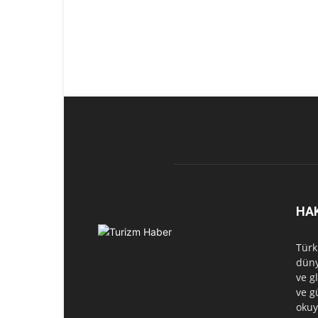
HA
Türk
düny
ve g
ve g
okuy