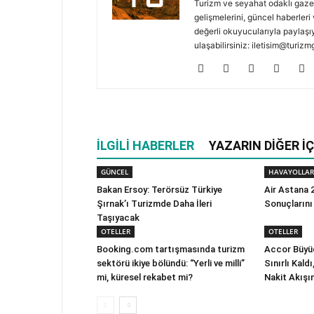
Turizm ve seyahat odaklı gaze
gelişmelerini, güncel haberleri 
değerli okuyucularıyla paylaşıy
ulaşabilirsiniz: iletisim@turi
İLGILI HABERLER
YAZARIN DIĞER İÇ
GÜNCEL
HAVAYOLLAR
Bakan Ersoy: Terörsüz Türkiye
Air Astana 2
Şırnak’ı Turizmde Daha İleri
Sonuçlarını
Taşıyacak
OTELLER
OTELLER
Booking.com tartışmasında turizm
Accor Büyüd
sektörü ikiye bölündü: “Yerli ve milli”
Sınırlı Kald
mi, küresel rekabet mi?
Nakit Akışı