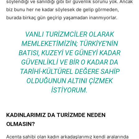
söylendiği ve sanıldığı gibi bir güvenlik sorunu yok. Ancak
biz bunu her ne kadar söylesek de gelip görmeden,
burada birkaç gün geçirip yaşamadan inanmıyorlar.
VANLI TURIZMCILER OLARAK
MEMLEKETIMIZIN; TÜRKIYE’NIN
BATISI, KUZEYI VE GÜNEYI KADAR
GÜVENLIKLI VE BIR O KADAR DA
TARIHI-KÜLTÜREL DEĞERE SAHIP
OLDUĞUNUN ALTINI ÇIZMEK
ISTIYORUM.
KADINLARIMIZ DA TURİZMDE NEDEN
OLMASIN?
Acenta sahibi olan kadın arkadaşlarımız kendi aralarında