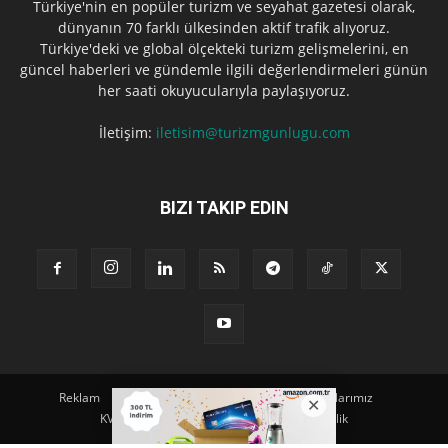
Türkiye'nin en popüler turizm ve seyahat gazetesi olarak,
dünyanın 70 farklı ülkesinden aktif trafik alıyoruz.
Türkiye'deki ve global ölçekteki turizm gelişmelerini, en
güncel haberleri ve gündemle ilgili değerlendirmeleri günün
her saati okuyucularıyla paylaşıyoruz.
İletişim:
iletisim@turizmgunlugu.com
BIZI TAKIP EDIN
Reklam
Künye
Hakkımızda
Iletişim
Yazarlarımız
KVKK Aydınlatma Metni
Kullanım ve Gizlilik