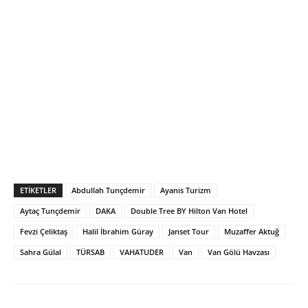
ETIKETLER
Abdullah Tunçdemir
Ayanis Turizm
Aytaç Tunçdemir
DAKA
Double Tree BY Hilton Van Hotel
Fevzi Çeliktaş
Halil İbrahim Güray
Janset Tour
Muzaffer Aktuğ
Sahra Gülal
TÜRSAB
VAHATUDER
Van
Van Gölü Havzası