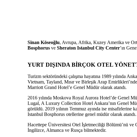
Sinan Köseoğlu
, Avrupa, Afrika, Kuzey Amerika ve Orta
Bosphorus
ve
Sheraton Istanbul City Center
’ın Gene
YURT DIŞINDA BİRÇOK OTEL YÖNET
Turizm sektöründeki çalışma hayatına 1989 yılında Anka
Vietnam, Tayland, Mısır ve Birleşik Arap Emirlikleri’n
Marriott Grand Hotel’e Genel Müdür olarak atandı.
2016 yılında Moskova Royal Aurora Hotel’de Genel Müd
Lugal, A Luxury Collection Hotel Ankara’nın Genel Müdür
görüldü. 2019 yılının Temmuz ayında ise misafirlerine ka
Istanbul Bosphorus otellerine genel müdür olarak atandı.
Hacettepe Üniversitesi Otel İşletmeciliği Bölümü’nü ve
İngilizce, Almanca ve Rusça bilmektedir.