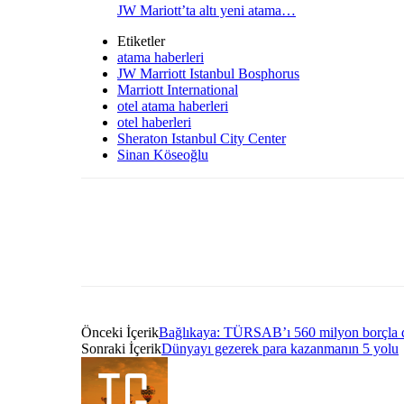
JW Mariott’ta altı yeni atama…
Etiketler
atama haberleri
JW Marriott Istanbul Bosphorus
Marriott International
otel atama haberleri
otel haberleri
Sheraton Istanbul City Center
Sinan Köseoğlu
Önceki İçerik
Bağlıkaya: TÜRSAB’ı 560 milyon borçla 
Sonraki İçerik
Dünyayı gezerek para kazanmanın 5 yolu