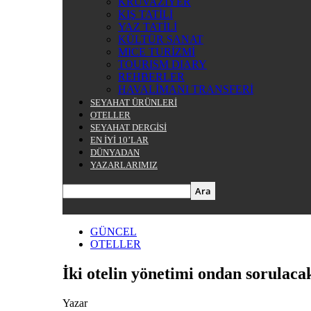
KRUVAZİYER
KIŞ TATİLİ
YAZ TATİLİ
KÜLTÜR SANAT
MICE TURİZMİ
TOURISM DIARY
REHBERLER
HAVALİMANI TRANSFERİ
SEYAHAT ÜRÜNLERİ
OTELLER
SEYAHAT DERGİSİ
EN İYİ 10’LAR
DÜNYADAN
YAZARLARIMIZ
GÜNCEL
OTELLER
İki otelin yönetimi ondan sorulaca
Yazar