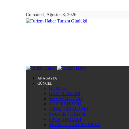
Cumartesi, Ağustos 8, 2026
Turizm Günlüğü
ANA SAYFA
GÜNCEL
GÜNCEL
GASTRONOMİ
HAVAYOLLARI
GEZİ REHBERİ
ARAÇ KİRALAMA
SAĞLIK TURİZMİ
SPOR TURİZMİ
MIDDLE EAST TURKEY