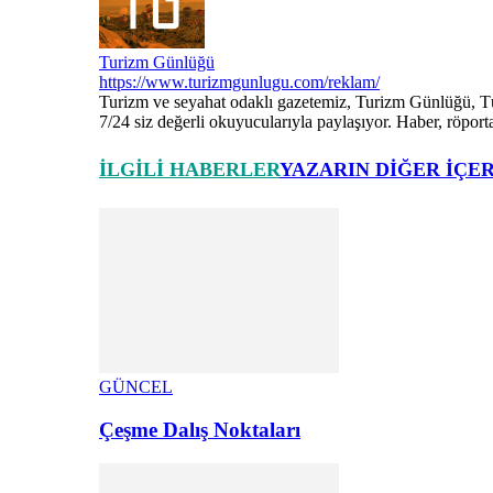
Turizm Günlüğü
https://www.turizmgunlugu.com/reklam/
Turizm ve seyahat odaklı gazetemiz, Turizm Günlüğü, Türk
7/24 siz değerli okuyucularıyla paylaşıyor. Haber, röport
İLGILI HABERLER
YAZARIN DIĞER İÇE
GÜNCEL
Çeşme Dalış Noktaları