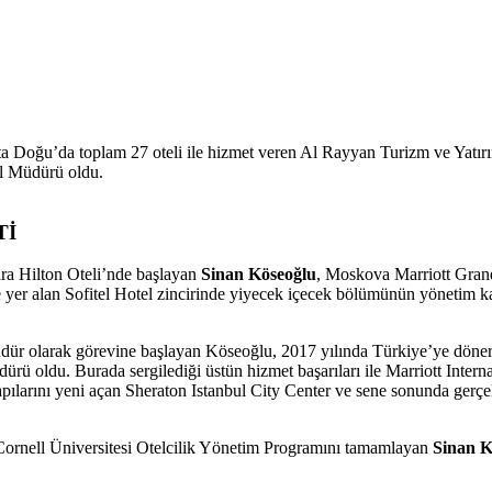
 Doğu’da toplam 27 oteli ile hizmet veren Al Rayyan Turizm ve Yatırım
l Müdürü oldu.
Tİ
ra Hilton Oteli’nde başlayan
Sinan Köseoğlu
, Moskova Marriott Grand
de yer alan Sofitel Hotel zincirinde yiyecek içecek bölümünün yönetim
ür olarak görevine başlayan Köseoğlu, 2017 yılında Türkiye’ye döne
ü oldu. Burada sergilediği üstün hizmet başarıları ile Marriott Intern
pılarını yeni açan Sheraton Istanbul City Center ve sene sonunda gerçe
 Cornell Üniversitesi Otelcilik Yönetim Programını tamamlayan
Sinan K