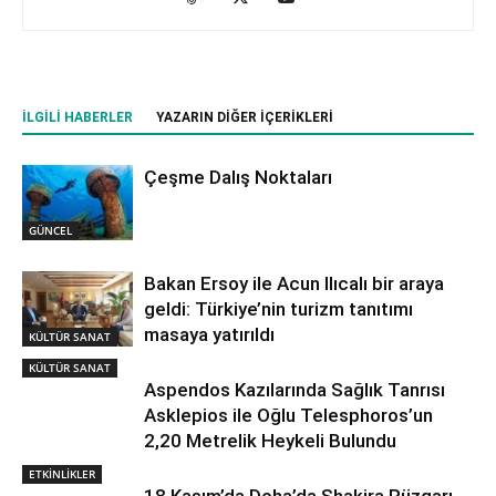
İLGILI HABERLER
YAZARIN DIĞER İÇERIKLERI
Çeşme Dalış Noktaları
GÜNCEL
Bakan Ersoy ile Acun Ilıcalı bir araya
geldi: Türkiye’nin turizm tanıtımı
masaya yatırıldı
KÜLTÜR SANAT
KÜLTÜR SANAT
Aspendos Kazılarında Sağlık Tanrısı
Asklepios ile Oğlu Telesphoros’un
2,20 Metrelik Heykeli Bulundu
ETKİNLİKLER
18 Kasım’da Doha’da Shakira Rüzgarı