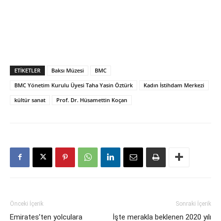
ETIKETLER
Baksı Müzesi
BMC
BMC Yönetim Kurulu Üyesi Taha Yasin Öztürk
Kadın İstihdam Merkezi
kültür sanat
Prof. Dr. Hüsamettin Koçan
Önceki İçerik
Sonraki İçerik
Emirates’ten yolculara
İşte merakla beklenen 2020 yılı