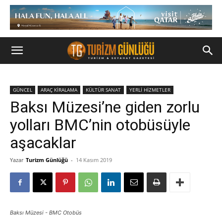
GÜNCEL
ARAÇ KİRALAMA
KÜLTÜR SANAT
YERLİ HİZMETLER
Baksı Müzesi’ne giden zorlu
yolları BMC’nin otobüsüyle
aşacaklar
Yazar
Turizm Günlüğü
-
14 Kasım 2019
Baksı Müzesi - BMC Otobüs