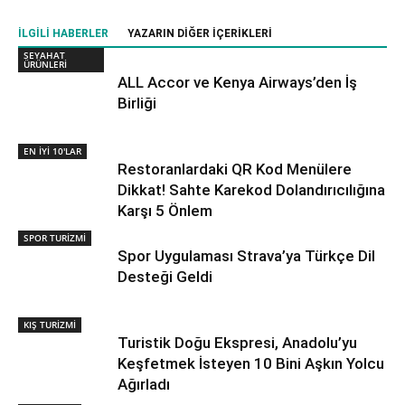
İLGILI HABERLER
YAZARIN DIĞER İÇERIKLERI
SEYAHAT
ÜRÜNLERİ
ALL Accor ve Kenya Airways’den İş
Birliği
EN İYİ 10'LAR
Restoranlardaki QR Kod Menülere
Dikkat! Sahte Karekod Dolandırıcılığına
Karşı 5 Önlem
SPOR TURİZMİ
Spor Uygulaması Strava’ya Türkçe Dil
Desteği Geldi
KIŞ TURİZMİ
Turistik Doğu Ekspresi, Anadolu’yu
Keşfetmek İsteyen 10 Bini Aşkın Yolcu
Ağırladı