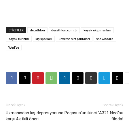
ETIKETLER
decathlon
decathlon.com.tr
kayak ekipmanları
Kayak turizmi
kış sporları
Reverse sırt çantaları
snowboard
Wed'ze
Önceki İçerik
Sonraki İçerik
Uzmanından kış depresyonuna
Pegasus’un ikinci “A321 Neo”su
karşı 4 etkili öneri
filoda!