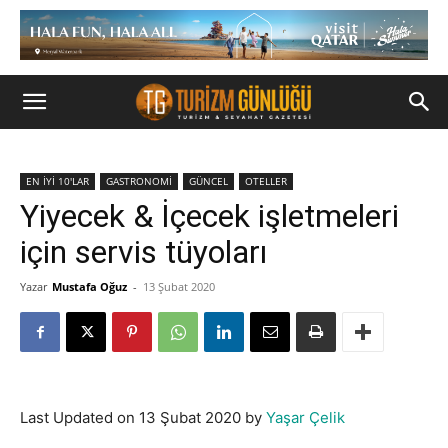
EN İYİ 10'LAR
GASTRONOMİ
GÜNCEL
OTELLER
Yiyecek & İçecek işletmeleri
için servis tüyoları
Yazar
Mustafa Oğuz
-
13 Şubat 2020
Last Updated on 13 Şubat 2020 by
Yaşar Çelik