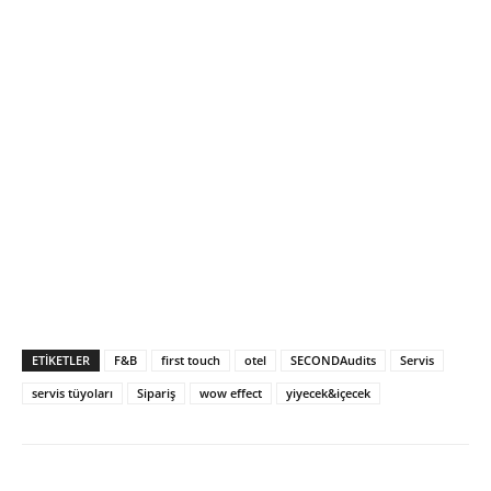
ETIKETLER
F&B
first touch
otel
SECONDAudits
Servis
servis tüyoları
Sipariş
wow effect
yiyecek&içecek