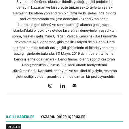
Siyaset bölümünde okurken liderlik yaptığı çeşitli projeler ile
deneyim kazanan ve bu süreçte turizm sektörüyle tanışarak
kariyerini bu alana yönlendiren biri.İzmir ve Kuşadası'nda bir dizi
otel ve restoranda çalışma deneyimi kazandıktan sonra,
İstanbul'a geri döndü ve şehir otelciliği alanına geçiş yaptı.
İstanbul'daki birçok lüks otelde kısa süreli deneyimler yaşadıktan
sonra, mesleki gelişimine Çırağan Palace Kempinski Le Fumoir'de
devam etti.Aynı dönemde, girişimcilik kariyeri de hızlandı. Hem
sektörel hem de sektör dışı çeşitli girişimlerin ekibinde yer alarak,
bazı girişimlerde bulundu. 30 Mayıs 2019'dan itibaren tamamen
kendi işlerine odaklanarak, kendi firması olan Second Restoran
Danışmanlık'ın kurucusu ve lideri olarak faaliyetlerini
sürdürmektedir. Kapsamlı deneyimi ve sektörel bilgisiyle, restoran
işletmeciliği ve danışmanlık alanında uzman bir profesyoneldir.
İLGILI HABERLER
YAZARIN DIĞER İÇERIKLERI
OTELLER