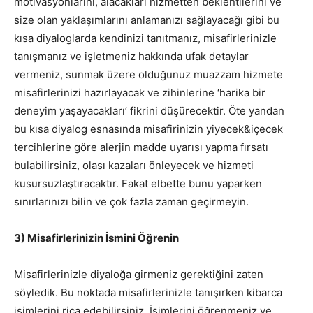
motivasyonlarını, alacakları hizmetten beklentilerini ve
size olan yaklaşımlarını anlamanızı sağlayacağı gibi bu
kısa diyaloglarda kendinizi tanıtmanız, misafirlerinizle
tanışmanız ve işletmeniz hakkında ufak detaylar
vermeniz, sunmak üzere olduğunuz muazzam hizmete
misafirlerinizi hazırlayacak ve zihinlerine ‘harika bir
deneyim yaşayacakları’ fikrini düşürecektir. Öte yandan
bu kısa diyalog esnasında misafirinizin yiyecek&içecek
tercihlerine göre alerjin madde uyarısı yapma fırsatı
bulabilirsiniz, olası kazaları önleyecek ve hizmeti
kusursuzlaştıracaktır. Fakat elbette bunu yaparken
sınırlarınızı bilin ve çok fazla zaman geçirmeyin.
3) Misafirlerinizin İsmini Öğrenin
Misafirlerinizle diyaloğa girmeniz gerektiğini zaten
söyledik. Bu noktada misafirlerinizle tanışırken kibarca
isimlerini rica edebilirsiniz. İsimlerini öğrenmeniz ve