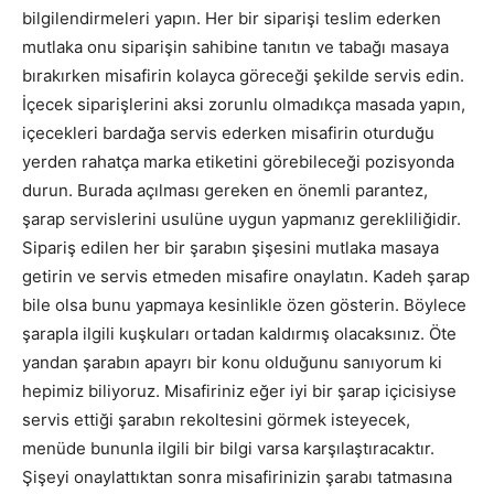
bilgilendirmeleri yapın. Her bir siparişi teslim ederken
mutlaka onu siparişin sahibine tanıtın ve tabağı masaya
bırakırken misafirin kolayca göreceği şekilde servis edin.
İçecek siparişlerini aksi zorunlu olmadıkça masada yapın,
içecekleri bardağa servis ederken misafirin oturduğu
yerden rahatça marka etiketini görebileceği pozisyonda
durun. Burada açılması gereken en önemli parantez,
şarap servislerini usulüne uygun yapmanız gerekliliğidir.
Sipariş edilen her bir şarabın şişesini mutlaka masaya
getirin ve servis etmeden misafire onaylatın. Kadeh şarap
bile olsa bunu yapmaya kesinlikle özen gösterin. Böylece
şarapla ilgili kuşkuları ortadan kaldırmış olacaksınız. Öte
yandan şarabın apayrı bir konu olduğunu sanıyorum ki
hepimiz biliyoruz. Misafiriniz eğer iyi bir şarap içicisiyse
servis ettiği şarabın rekoltesini görmek isteyecek,
menüde bununla ilgili bir bilgi varsa karşılaştıracaktır.
Şişeyi onaylattıktan sonra misafirinizin şarabı tatmasına