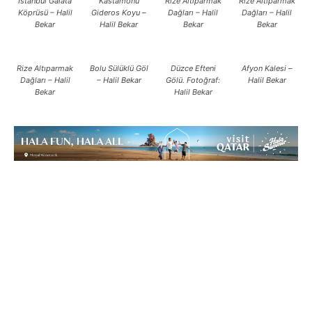
İstanbul Galata
Kastamonu
Rize Altıparmak
Rize Altıparmak
Köprüsü – Halil
Gideros Koyu –
Dağları – Halil
Dağları – Halil
Bekar
Halil Bekar
Bekar
Bekar
Rize Altıparmak
Bolu Sülüklü Göl
Düzce Efteni
Afyon Kalesi –
Dağları – Halil
– Halil Bekar
Gölü. Fotoğraf:
Halil Bekar
Bekar
Halil Bekar