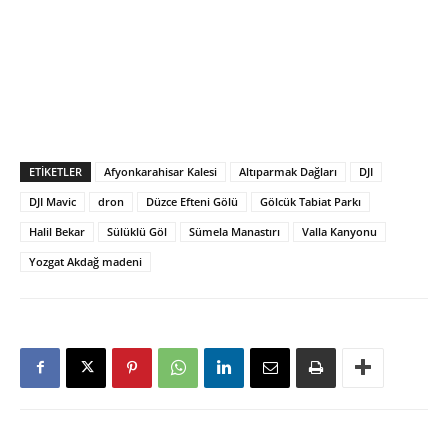
ETIKETLER
Afyonkarahisar Kalesi
Altıparmak Dağları
DJI
DJI Mavic
dron
Düzce Efteni Gölü
Gölcük Tabiat Parkı
Halil Bekar
Sülüklü Göl
Sümela Manastırı
Valla Kanyonu
Yozgat Akdağ madeni