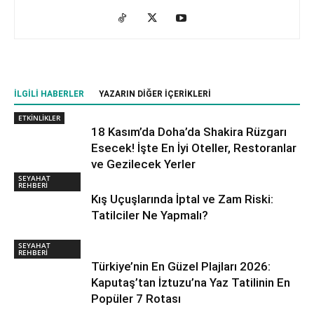
İLGILI HABERLER
YAZARIN DIĞER İÇERIKLERI
ETKİNLİKLER
18 Kasım’da Doha’da Shakira Rüzgarı
Esecek! İşte En İyi Oteller, Restoranlar
ve Gezilecek Yerler
SEYAHAT
REHBERİ
Kış Uçuşlarında İptal ve Zam Riski:
Tatilciler Ne Yapmalı?
SEYAHAT
REHBERİ
Türkiye’nin En Güzel Plajları 2026:
Kaputaş’tan İztuzu’na Yaz Tatilinin En
Popüler 7 Rotası